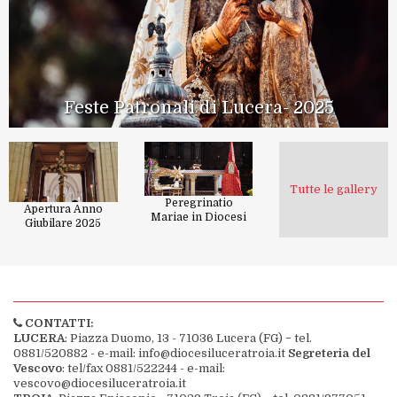
Feste Patronali di Lucera- 2025
Tutte le gallery
Peregrinatio
Apertura Anno
Mariae in Diocesi
Giubilare 2025
CONTATTI:
LUCERA
: Piazza Duomo, 13 - 71036 Lucera (FG) − tel.
0881/520882 - e-mail: info@diocesiluceratroia.it
Segreteria del
Vescovo
: tel/fax 0881/522244 - e-mail:
vescovo@diocesiluceratroia.it