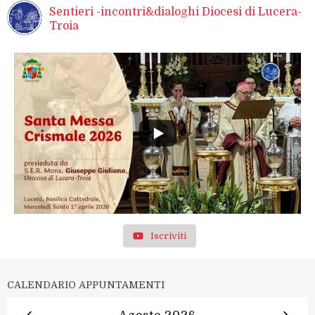
Sentieri -incontri&dialoghi Diocesi di Lucera-
Troia
Iscriviti
CALENDARIO APPUNTAMENTI
‹
›