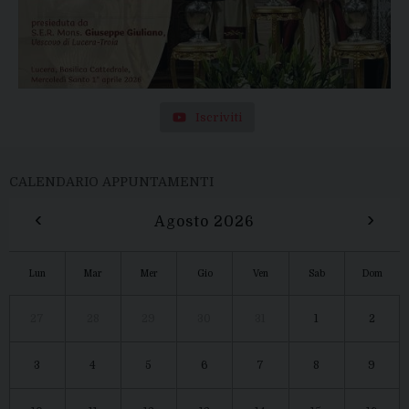
Iscriviti
CALENDARIO APPUNTAMENTI
‹
›
Agosto 2026
Lun
Mar
Mer
Gio
Ven
Sab
Dom
27
28
29
30
31
1
2
3
4
5
6
7
8
9