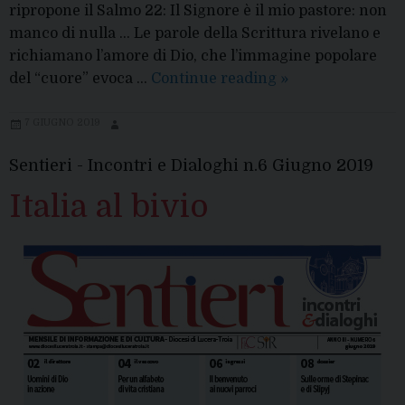
ripropone il Salmo 22: Il Signore è il mio pastore: non
manco di nulla … Le parole della Scrittura rivelano e
richiamano l’amore di Dio, che l’immagine popolare
Avviso
del “cuore” evoca …
Continue reading
»
per
la
7 GIUGNO 2019
solennità
Sentieri - Incontri e Dialoghi n.6 Giugno 2019
del
sacratissimo
Italia al bivio
Cuore
di
Gesù