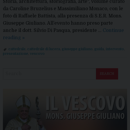
Storia, architettura, storiografia, arte“, volume curato
da Caroline Bruzelius e Massimiliano Monaco, con le
foto di Raffaele Battista, alla presenza di S.E.R. Mons.
Giuseppe Giuliano. All’evento hanno preso parte
anche il dott. Silvio Di Pasqua, presidente …
Continue
“La
reading
»
Cattedrale
cattedrale
,
cattedrale di lucera
,
giuseppe giuliano
,
guida
,
intervento
,
angioina
presentazione
,
vescovo
di
P
Lucera”:
o
l’intervento
SEARCH
s
di
t
Mons.
N
Vescovo
a
v
i
g