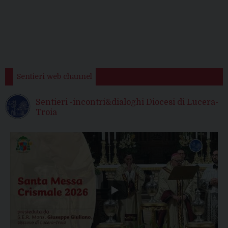
Sentieri web channel
Sentieri -incontri&dialoghi Diocesi di Lucera-
Troia