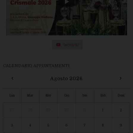
Iscriviti
CALENDARIO APPUNTAMENTI
‹
›
Agosto 2026
Lun
Mar
Mer
Gio
Ven
Sab
Dom
27
28
29
30
31
1
2
3
4
5
6
7
8
9