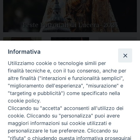
Feste Patronali di Lucera- 2025
Informativa
Tutte le gallery
Peregrinatio
Apertura Anno
Utilizziamo cookie o tecnologie simili per
Mariae in Diocesi
Giubilare 2025
finalità tecniche e, con il tuo consenso, anche per
altre finalità ("interazioni e funzionalità semplici",
"miglioramento dell'esperienza", "misurazione" e
"targeting e pubblicità") come specificato nella
cookie policy.
CONTATTI:
LUCERA
: Piazza Duomo, 13 - 71036 Lucera (FG) − tel.
Cliccando su "accetta" acconsenti all'utilizzo dei
0881/520882 - e-mail: info@diocesiluceratroia.it
Segreteria del
cookie. Cliccando su "personalizza" puoi avere
Vescovo
: tel/fax 0881/522244 - e-mail:
maggiori informazioni sui cookie utilizzati e
vescovo@diocesiluceratroia.it
TROIA
: Piazza Episcopio - 71029 Troia (FG) − tel. 0881/977051
personalizzare le tue preferenze. Cliccando su
"rifiuta" o chiudendo questa informativa proseguirai