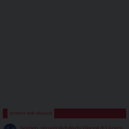
Sentieri web channel
Sentieri -incontri&dialoghi Diocesi di Lucera-