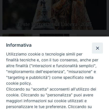
Feste Patronali di Lucera- 2025
Informativa
Tutte le gallery
Peregrinatio
Apertura Anno
Utilizziamo cookie o tecnologie simili per
Mariae in Diocesi
Giubilare 2025
finalità tecniche e, con il tuo consenso, anche per
altre finalità ("interazioni e funzionalità semplici",
"miglioramento dell'esperienza", "misurazione" e
"targeting e pubblicità") come specificato nella
cookie policy.
CONTATTI:
LUCERA
: Piazza Duomo, 13 - 71036 Lucera (FG) − tel.
Cliccando su "accetta" acconsenti all'utilizzo dei
0881/520882 - e-mail: info@diocesiluceratroia.it
Segreteria del
cookie. Cliccando su "personalizza" puoi avere
Vescovo
: tel/fax 0881/522244 - e-mail:
maggiori informazioni sui cookie utilizzati e
vescovo@diocesiluceratroia.it
TROIA
: Piazza Episcopio - 71029 Troia (FG) − tel. 0881/977051
personalizzare le tue preferenze. Cliccando su