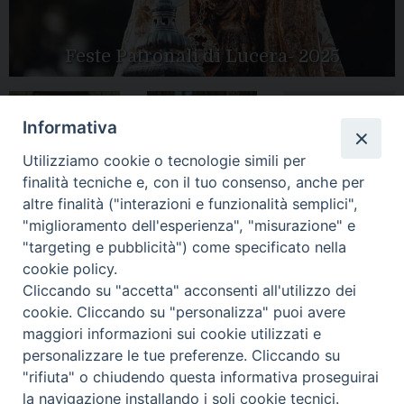
Feste Patronali di Lucera- 2025
Informativa
Tutte le gallery
Feste Patronali di
Utilizziamo cookie o tecnologie simili per
Apertura Anno
Lucera 2017
Giubilare 2025
finalità tecniche e, con il tuo consenso, anche per
altre finalità ("interazioni e funzionalità semplici",
"miglioramento dell'esperienza", "misurazione" e
"targeting e pubblicità") come specificato nella
cookie policy.
CONTATTI:
Cliccando su "accetta" acconsenti all'utilizzo dei
LUCERA
: Piazza Duomo, 13 - 71036 Lucera (FG) − tel.
0881/520882 - e-mail: info@diocesiluceratroia.it
Segreteria del
cookie. Cliccando su "personalizza" puoi avere
Vescovo
: tel/fax 0881/522244 - e-mail:
maggiori informazioni sui cookie utilizzati e
vescovo@diocesiluceratroia.it
TROIA
: Piazza Episcopio - 71029 Troia (FG) − tel. 0881/977051
personalizzare le tue preferenze. Cliccando su
"rifiuta" o chiudendo questa informativa proseguirai
la navigazione installando i soli cookie tecnici.