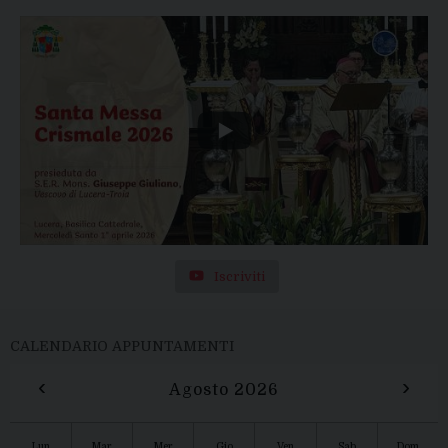
Iscriviti
CALENDARIO APPUNTAMENTI
‹
›
Agosto 2026
Lun
Mar
Mer
Gio
Ven
Sab
Dom