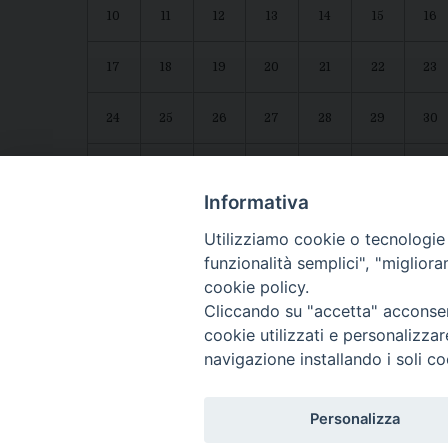
10
11
12
13
14
15
16
17
18
19
20
21
22
23
24
25
26
27
28
29
30
31
1
2
3
4
5
6
Agenda diocesana
Giubileo 2025
Informativa
Utilizziamo cookie o tecnologie s
funzionalità semplici", "miglior
cookie policy.
Cliccando su "accetta" acconsent
cookie utilizzati e personalizza
navigazione installando i soli co
CONTATTI:
LUCERA
: Piazza Duomo, 13 - 71036 Lucera (FG) − tel. 08
Personalizza
Segreteria del Vescovo
: tel/fax 0881/522244 - e-mail: v
TROIA
: Piazza Episcopio - 71029 Troia (FG) − tel. 0881/