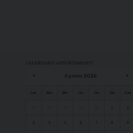
CALENDARIO APPUNTAMENTI
‹
›
Agosto 2026
Lun
Mar
Mer
Gio
Ven
Sab
Dom
27
28
29
30
31
1
2
3
4
5
6
7
8
9