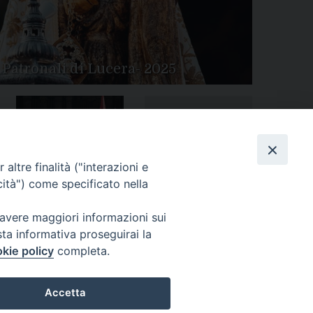
 Patronali di Lucera- 2025
Tutte le gallery
Peregrinatio Mariae in
altre finalità ("interazioni e
Diocesi
cità") come specificato nella
 avere maggiori informazioni sui
sta informativa proseguirai la
kie policy
completa.
Accetta