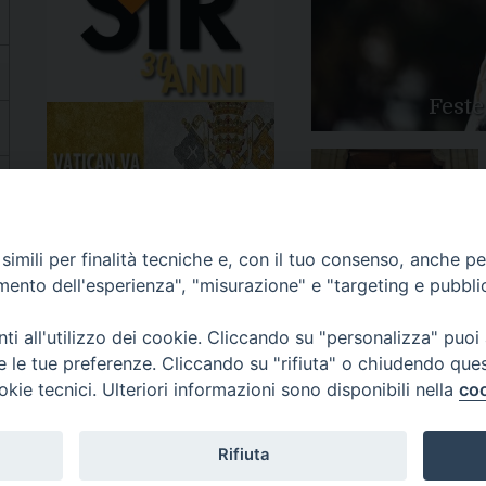
Feste
Apertura Anno Giubilare
imili per finalità tecniche e, con il tuo consenso, anche per 
2025
amento dell'esperienza", "misurazione" e "targeting e pubbli
i all'utilizzo dei cookie. Cliccando su "personalizza" puoi
re le tue preferenze. Cliccando su "rifiuta" o chiudendo que
okie tecnici. Ulteriori informazioni sono disponibili nella
coo
81/520882 - e-mail: info@diocesiluceratroia.it
Rifiuta
escovo@diocesiluceratroia.it
977051