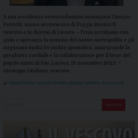
A sua eccellenza reverendissima monsignor Giorgio
Ferretti, nuovo arcivescovo di Foggia-Bovino Il
vescovo e la diocesi di Lucera – Troia accolgono con
gioia e speranza la nomina del nuovo metropolita e gli
augurano molta fecondità apostolica, assicurando la
preghiera cordiale e la collaborazione per il bene del
popolo santo di Dio. Lucera, 18 novembre 2023. +
Giuseppe Giuliano, vescovo
foggia-bovino
,
giorgio ferretti
,
giuseppe giuliano
,
lucera-troia
P
o
SEARCH
s
t
N
a