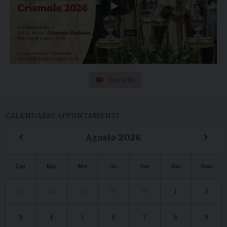
Iscriviti
CALENDARIO APPUNTAMENTI
‹
›
Agosto 2026
Lun
Mar
Mer
Gio
Ven
Sab
Dom
27
28
29
30
31
1
2
3
4
5
6
7
8
9