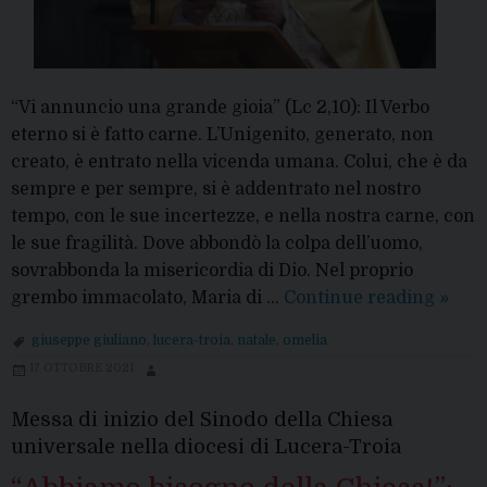
“Vi annuncio una grande gioia” (Lc 2,10): Il Verbo
eterno si è fatto carne. L’Unigenito, generato, non
creato, è entrato nella vicenda umana. Colui, che è da
sempre e per sempre, si è addentrato nel nostro
tempo, con le sue incertezze, e nella nostra carne, con
le sue fragilità. Dove abbondò la colpa dell’uomo,
sovrabbonda la misericordia di Dio. Nel proprio
“Rialz
grembo immacolato, Maria di …
Continue reading
»
l’ome
giuseppe giuliano
,
lucera-troia
,
natale
,
omelia
del
17 OTTOBRE 2021
Vesco
per
Messa di inizio del Sinodo della Chiesa
il
universale nella diocesi di Lucera-Troia
Natal