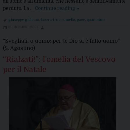
all’uomo e all’umanità, che nessuno è definitivamente
Ceneri,
perduto. La …
Continue reading
»
l’omelia
giuseppe giuliano
,
lucera-troia
,
omelia
,
pace
,
quaresima
del
25 DICEMBRE 2021
Vescovo:
“Ritornate
“Svegliati, o uomo: per te Dio si è fatto uomo”
a
(S. Agostino)
me
“Rialzati!”: l’omelia del Vescovo
con
tutto
per il Natale
il
cuore!
Lasciatevi
riconciliare!”