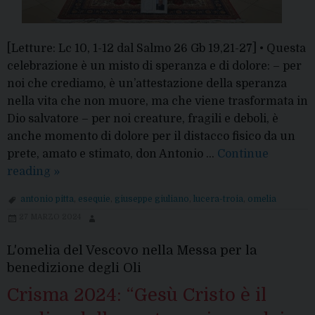
[Letture: Lc 10, 1-12 dal Salmo 26 Gb 19,21-27] • Questa
celebrazione è un misto di speranza e di dolore: – per
noi che crediamo, è un’attestazione della speranza
nella vita che non muore, ma che viene trasformata in
Dio salvatore – per noi creature, fragili e deboli, è
anche momento di dolore per il distacco fisico da un
prete, amato e stimato, don Antonio …
Continue
“Amico
reading
»
sicuro
antonio pitta
,
esequie
,
giuseppe giuliano
,
lucera-troia
,
omelia
nell’avventura
27 MARZO 2024
del
Vangelo”
L'omelia del Vescovo nella Messa per la
benedizione degli Oli
Crisma 2024: “Gesù Cristo è il