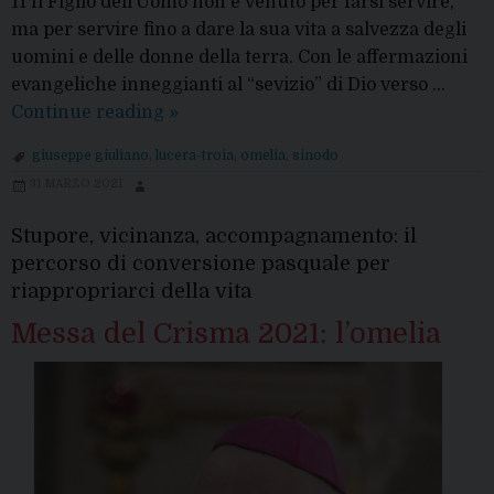
11 Il Figlio dell’Uomo non è venuto per farsi servire,
ma per servire fino a dare la sua vita a salvezza degli
uomini e delle donne della terra. Con le affermazioni
evangeliche inneggianti al “sevizio” di Dio verso …
“Abbiamo
Continue reading
»
bisogno
giuseppe giuliano
,
lucera-troia
,
omelia
,
sinodo
della
31 MARZO 2021
Chiesa!”:
l’omelia
Stupore, vicinanza, accompagnamento: il
per
percorso di conversione pasquale per
l’avvio
riappropriarci della vita
del
Messa del Crisma 2021: l’omelia
Sinodo