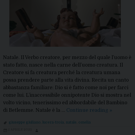
corpi”
Natale. Il Verbo creatore, per mezzo del quale l’uomo è
stato fatto, nasce nella carne dell’uomo creatura. Il
Creatore si fa creatura perché la creatura umana
possa prendere parte alla vita divina. Recita un canto
abbastanza familiare: Dio si è fatto come noi per farci
come lui. L’inaccessibile onnipotente Dio si mostra nel
volto vicino, tenerissimo ed abbordabile del Bambino
Natale
di Betlemme. Natale è la …
Continue reading
»
2023:
giuseppe giuliano
,
lucera-troia
,
natale
,
omelia
l’omelia
5 APRILE 2023
del