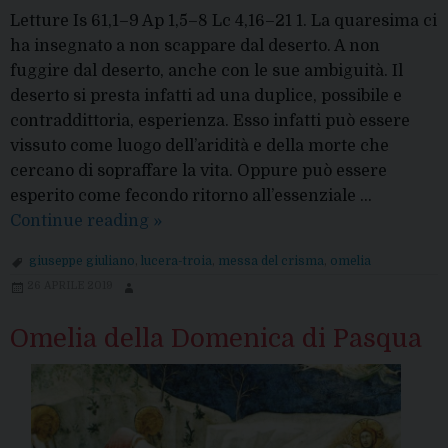
Letture Is 61,1–9 Ap 1,5–8 Lc 4,16–21 1. La quaresima ci
ha insegnato a non scappare dal deserto. A non
fuggire dal deserto, anche con le sue ambiguità. Il
deserto si presta infatti ad una duplice, possibile e
contraddittoria, esperienza. Esso infatti può essere
vissuto come luogo dell’aridità e della morte che
cercano di sopraffare la vita. Oppure può essere
esperito come fecondo ritorno all’essenziale …
Messa
Continue reading
»
del
giuseppe giuliano
,
lucera-troia
,
messa del crisma
,
omelia
Crisma
26 APRILE 2019
2021:
l’omelia
Omelia della Domenica di Pasqua