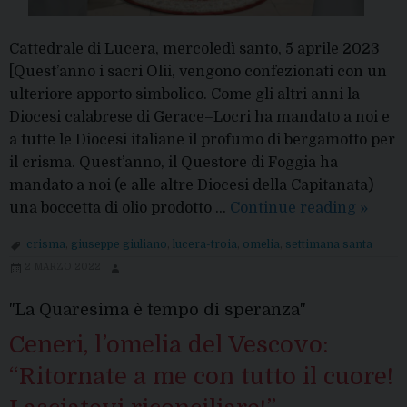
Cattedrale di Lucera, mercoledì santo, 5 aprile 2023
[Quest’anno i sacri Olii, vengono confezionati con un
ulteriore apporto simbolico. Come gli altri anni la
Diocesi calabrese di Gerace–Locri ha mandato a noi e
a tutte le Diocesi italiane il profumo di bergamotto per
il crisma. Quest’anno, il Questore di Foggia ha
mandato a noi (e alle altre Diocesi della Capitanata)
Crism
una boccetta di olio prodotto …
Continue reading
»
2023:
crisma
,
giuseppe giuliano
,
lucera-troia
,
omelia
,
settimana santa
“Aiuta
2 MARZO 2022
ad
essere
"La Quaresima è tempo di speranza"
fedeli
Ceneri, l’omelia del Vescovo:
alla
vocazi
“Ritornate a me con tutto il cuore!
a