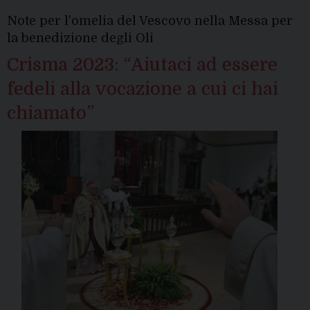
Vescovo
Note per l'omelia del Vescovo nella Messa per
la benedizione degli Oli
Crisma 2023: “Aiutaci ad essere
fedeli alla vocazione a cui ci hai
chiamato”