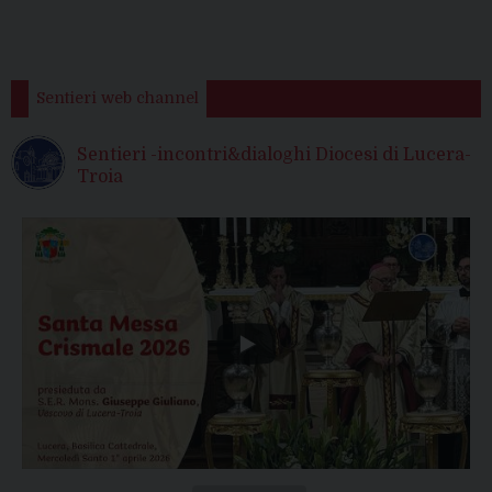
Sentieri web channel
Sentieri -incontri&dialoghi Diocesi di Lucera-
Troia