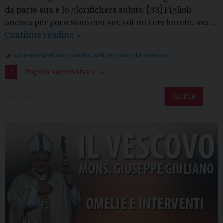
da parte sua e lo glorificherà subito. [33] Figlioli,
ancora per poco sono con voi; voi mi cercherete, ma …
Omelia
Continue reading
»
al
giuseppe giuliano
,
omelia
,
settimana santa
,
vescovo
termine
1
Pagina successiva »
della
processione
del
SEARCH
Cristo
morto