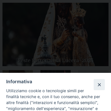
Feste Patronali di Lucera- 2025
Informativa
Tutte le gallery
Peregrinatio
Apertura Anno
Utilizziamo cookie o tecnologie simili per
Mariae in Diocesi
Giubilare 2025
finalità tecniche e, con il tuo consenso, anche per
altre finalità ("interazioni e funzionalità semplici",
"miglioramento dell'esperienza", "misurazione" e