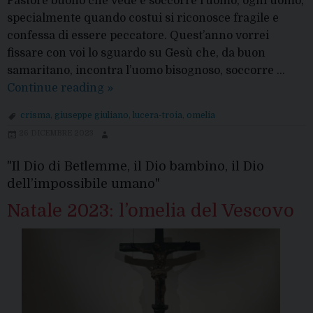
Pastore buono che vede e soccorre l’uomo, ogni uomo,
specialmente quando costui si riconosce fragile e
confessa di essere peccatore. Quest’anno vorrei
fissare con voi lo sguardo su Gesù che, da buon
samaritano, incontra l’uomo bisognoso, soccorre …
Crisma
Continue reading
»
2024:
crisma
,
giuseppe giuliano
,
lucera-troia
,
omelia
“Gesù
26 DICEMBRE 2023
Cristo
è
"Il Dio di Betlemme, il Dio bambino, il Dio
il
dell’impossibile umano"
medico
Natale 2023: l’omelia del Vescovo
delle
nostre
anime
e
dei
nostri