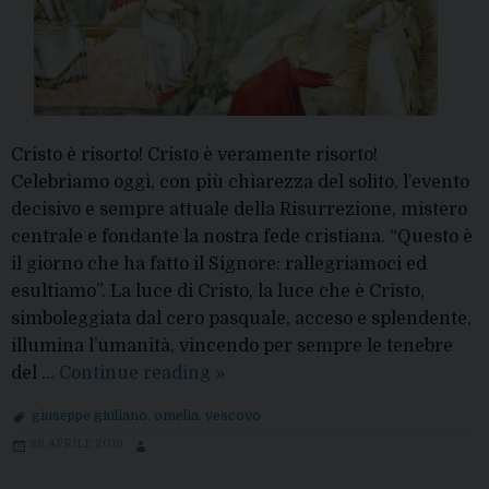
Cristo è risorto! Cristo è veramente risorto!
Celebriamo oggi, con più chiarezza del solito, l’evento
decisivo e sempre attuale della Risurrezione, mistero
centrale e fondante la nostra fede cristiana. “Questo è
il giorno che ha fatto il Signore: rallegriamoci ed
esultiamo”. La luce di Cristo, la luce che è Cristo,
simboleggiata dal cero pasquale, acceso e splendente,
illumina l’umanità, vincendo per sempre le tenebre
Omelia
del …
Continue reading
»
della
giuseppe giuliano
,
omelia
,
vescovo
Domenica
26 APRILE 2019
di
Pasqua