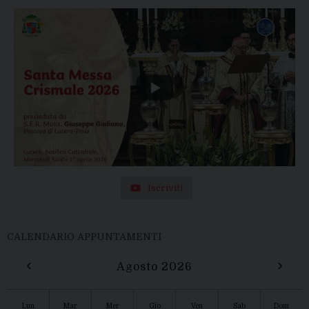
Iscriviti
CALENDARIO APPUNTAMENTI
‹
›
Agosto 2026
Lun
Mar
Mer
Gio
Ven
Sab
Dom