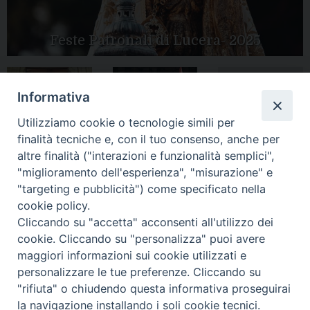
Feste Patronali di Lucera- 2025
Informativa
Tutte le gallery
Peregrinatio
Apertura Anno
Utilizziamo cookie o tecnologie simili per
Mariae in Diocesi
Giubilare 2025
finalità tecniche e, con il tuo consenso, anche per
altre finalità ("interazioni e funzionalità semplici",
"miglioramento dell'esperienza", "misurazione" e
"targeting e pubblicità") come specificato nella
cookie policy.
CONTATTI:
Cliccando su "accetta" acconsenti all'utilizzo dei
LUCERA
: Piazza Duomo, 13 - 71036 Lucera (FG) − tel.
0881/520882 - e-mail: info@diocesiluceratroia.it
Segreteria del
cookie. Cliccando su "personalizza" puoi avere
Vescovo
: tel/fax 0881/522244 - e-mail:
maggiori informazioni sui cookie utilizzati e
vescovo@diocesiluceratroia.it
TROIA
: Piazza Episcopio - 71029 Troia (FG) − tel. 0881/977051
personalizzare le tue preferenze. Cliccando su
"rifiuta" o chiudendo questa informativa proseguirai
la navigazione installando i soli cookie tecnici.