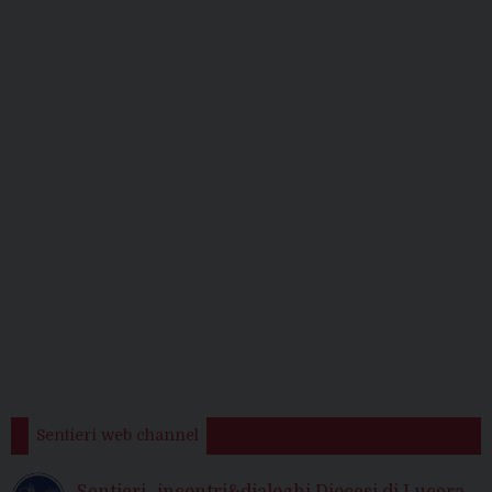
Sentieri web channel
Sentieri -incontri&dialoghi Diocesi di Lucera-