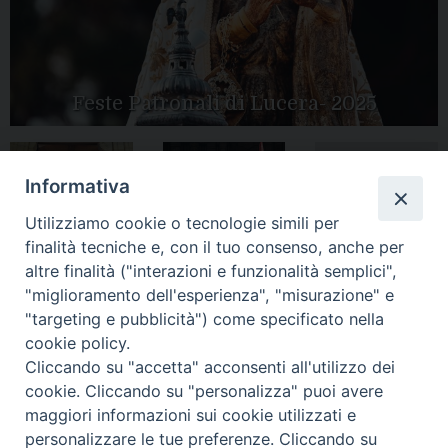
Feste Patronali di Lucera- 2025
Informativa
Tutte le gallery
Peregrinatio
Apertura Anno
Utilizziamo cookie o tecnologie simili per
Mariae in Diocesi
Giubilare 2025
finalità tecniche e, con il tuo consenso, anche per
altre finalità ("interazioni e funzionalità semplici",
"miglioramento dell'esperienza", "misurazione" e
"targeting e pubblicità") come specificato nella
cookie policy.
CONTATTI:
LUCERA
: Piazza Duomo, 13 - 71036 Lucera (FG) − tel.
Cliccando su "accetta" acconsenti all'utilizzo dei
0881/520882 - e-mail: info@diocesiluceratroia.it
Segreteria del
cookie. Cliccando su "personalizza" puoi avere
Vescovo
: tel/fax 0881/522244 - e-mail:
maggiori informazioni sui cookie utilizzati e
vescovo@diocesiluceratroia.it
TROIA
: Piazza Episcopio - 71029 Troia (FG) − tel. 0881/977051
personalizzare le tue preferenze. Cliccando su