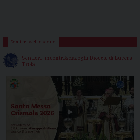
Sentieri web channel
Sentieri -incontri&dialoghi Diocesi di Lucera-
Troia