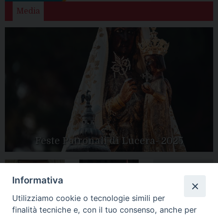
Media
Feste Patronali di Lucera- 2025
Informativa
Tutte le gallery
Peregrinatio
Utilizziamo cookie o tecnologie simili per
Apertura Anno
Mariae in Diocesi
Giubilare 2025
finalità tecniche e, con il tuo consenso, anche per