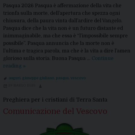
Pasqua 2026 Pasqua è affermazione della vita che
trionfa sulla morte, dell’apertura che spezza ogni
chiusura, della paura vinta dall’ardire del Vangelo.
Pasqua dice che la vita non è un futuro distante ed
inimmaginabile, ma che essa è “l’impossibile sempre
possibile”. Pasqua annuncia che la morte non è
l’ultima e tragica parola, ma che è la vita a dire l’amen
glorioso sulla storia. Buona Pasqua …
Continue
Pasqua,
reading
»
il
auguri
,
giuseppe giuliano
,
pasqua
,
vescovo
Vescovo:
29 MARZO 2026
“l’impossibile
sempre
Preghiera per i cristiani di Terra Santa
possibile”
Comunicazione del Vescovo