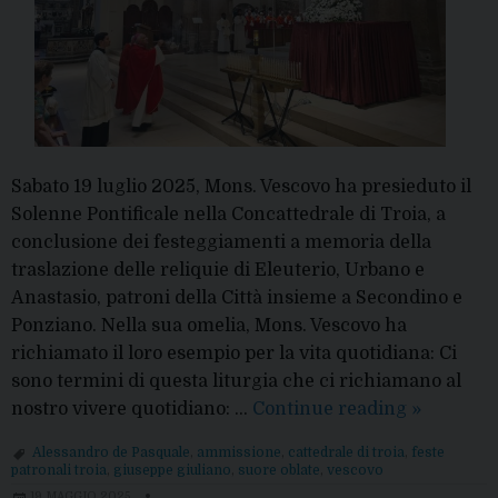
Sabato 19 luglio 2025, Mons. Vescovo ha presieduto il
Solenne Pontificale nella Concattedrale di Troia, a
conclusione dei festeggiamenti a memoria della
traslazione delle reliquie di Eleuterio, Urbano e
Anastasio, patroni della Città insieme a Secondino e
Ponziano. Nella sua omelia, Mons. Vescovo ha
richiamato il loro esempio per la vita quotidiana: Ci
sono termini di questa liturgia che ci richiamano al
Festa
nostro vivere quotidiano: …
Continue reading
»
dei
Alessandro de Pasquale
,
ammissione
,
cattedrale di troia
,
feste
Santi
patronali troia
,
giuseppe giuliano
,
suore oblate
,
vescovo
2025:
19 MAGGIO 2025