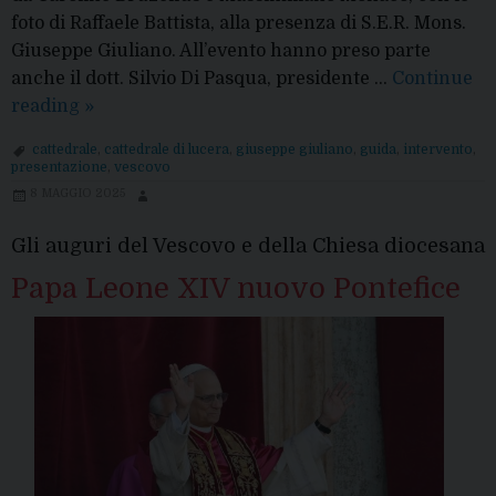
foto di Raffaele Battista, alla presenza di S.E.R. Mons.
Giuseppe Giuliano. All’evento hanno preso parte
anche il dott. Silvio Di Pasqua, presidente …
Continue
“La
reading
»
Cattedrale
cattedrale
,
cattedrale di lucera
,
giuseppe giuliano
,
guida
,
intervento
,
angioina
presentazione
,
vescovo
di
8 MAGGIO 2025
Lucera”:
l’intervento
Gli auguri del Vescovo e della Chiesa diocesana
di
Papa Leone XIV nuovo Pontefice
Mons.
Vescovo