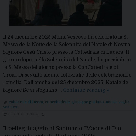
Il 24 dicembre 2025 Mons. Vescovo ha celebrato la S.
Messa della Notte della Solennità del Natale di Nostro
Signore Gesù Cristo presso la Cattedrale di Lucera. Il
giorno dopo, nella Solennità del Natale, ha presieduto
la S. Messa del giorno presso la ConCattedrale di
Troia. Di seguito alcune fotografie delle celebrazioni e
l’omelia. Dall’omelia del 25 dicembre 2025, Natale del
Natale
Signore Se si sfogliano …
Continue reading
»
2025:
cattedrale di lucera
,
concattedrale
,
giuseppe giuliano
,
natale
,
veglia
,
Celebrazion
vescovo
e
12 OTTOBRE 2025
Omelia
di
Il pellegrinaggio al Santuario "Madre di Dio
Mons.
Incoronata" sabato 11 ottobre 2025