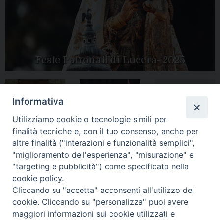
Feste Patronali di Lucera- 2025
Informativa
Tutte le gallery
Peregrinatio
Apertura Anno
Utilizziamo cookie o tecnologie simili per
Mariae in Diocesi
Giubilare 2025
finalità tecniche e, con il tuo consenso, anche per
altre finalità ("interazioni e funzionalità semplici",
"miglioramento dell'esperienza", "misurazione" e
"targeting e pubblicità") come specificato nella
cookie policy.
CONTATTI:
LUCERA
: Piazza Duomo, 13 - 71036 Lucera (FG) − tel.
Cliccando su "accetta" acconsenti all'utilizzo dei
0881/520882 - e-mail: info@diocesiluceratroia.it
Segreteria del
cookie. Cliccando su "personalizza" puoi avere
Vescovo
: tel/fax 0881/522244 - e-mail:
maggiori informazioni sui cookie utilizzati e
vescovo@diocesiluceratroia.it