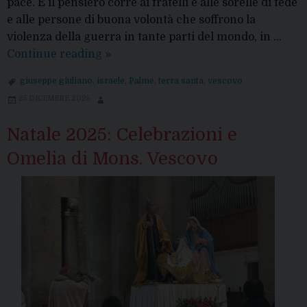
pace. E il pensiero corre ai fratelli e alle sorelle di fede
e alle persone di buona volontà che soffrono la
violenza della guerra in tante parti del mondo, in …
Comunicazione
Continue reading
»
del
giuseppe giuliano
,
israele
,
Palme
,
terra santa
,
vescovo
Vescovo
25 DICEMBRE 2025
Natale 2025: Celebrazioni e
Omelia di Mons. Vescovo