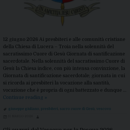
12 giugno 2026 Ai presbiteri e alle comunità cristiane
della Chiesa di Lucera – Troia nella solennità del
sacratissimo Cuore di Gesù ​​Giornata di santificazione
sacerdotale. Nella solennità del sacratissimo Cuore di
Gesù la Chiesa indice, con più intensa convinzione, la
Giornata di santificazione sacerdotale; giornata in cui
si ricorda ai presbiteri la vocazione alla santità,
vocazione che è propria di ogni battezzato e dunque …
Sacro
Continue reading
»
Cuore
giuseppe giuliano
,
presbiteri
,
sacro cuore di Gesù
,
vescovo
di
31 MARZO 2026
Gesù:
messaggio
Gli auguri del Vescovo per la Pasqua 2026