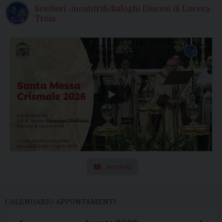
Sentieri -incontri&dialoghi Diocesi di Lucera-
Troia
Iscriviti
CALENDARIO APPUNTAMENTI
‹
›