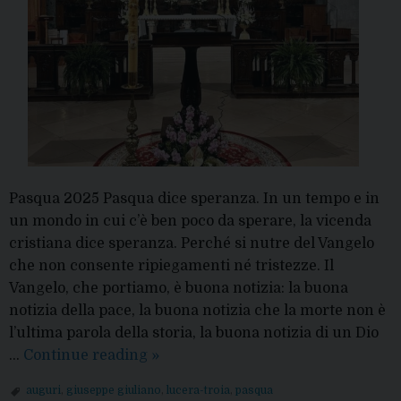
consacra”
Pasqua 2025 Pasqua dice speranza. In un tempo e in
un mondo in cui c’è ben poco da sperare, la vicenda
cristiana dice speranza. Perché si nutre del Vangelo
che non consente ripiegamenti né tristezze. Il
Vangelo, che portiamo, è buona notizia: la buona
notizia della pace, la buona notizia che la morte non è
l’ultima parola della storia, la buona notizia di un Dio
Pasqua,
…
Continue reading
»
il
auguri
,
giuseppe giuliano
,
lucera-troia
,
pasqua
Vescovo: