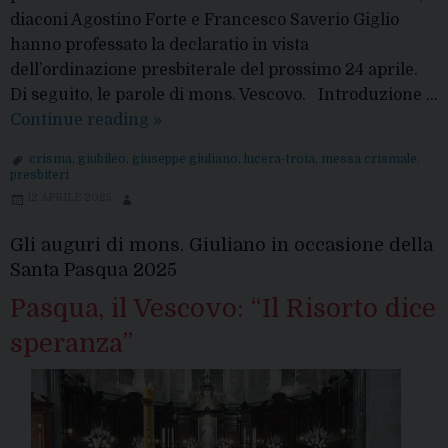
diaconi Agostino Forte e Francesco Saverio Giglio
hanno professato la declaratio in vista
dell’ordinazione presbiterale del prossimo 24 aprile.
Di seguito, le parole di mons. Vescovo. Introduzione …
Santa
Continue reading
»
Messa
crisma
,
giubileo
,
giuseppe giuliano
,
lucera-troia
,
messa crismale
,
del
presbiteri
Crisma
12 APRILE 2025
2025,
il
Gli auguri di mons. Giuliano in occasione della
Vescovo:
Santa Pasqua 2025
“L’olio
Pasqua, il Vescovo: “Il Risorto dice
con
speranza”
il
quale
il
Signore
ci