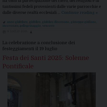
ha visto la partecipazione del clero, dei religiosi e di
tantissimi fedeli provenienti dalle varie parrocchie e
Giubil
dalle diverse realtà ecclesiali …
Continue reading
»
dioce
anno giubilare
,
giubileo
,
giubileo diocesano
,
giuseppe giuliano
,
al
incoronata
,
pellegrinaggio
,
vescovo
Santu
19 LUGLIO 2025
dell’I
La celebrazione a conclusione dei
festeggiamenti il 19 luglio
Festa dei Santi 2025: Solenne
Pontificale