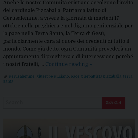
Anche le nostre Comunità cristiane accolgono l’invito
del cardinale Pizzaballa, Patriarca latino di
Gerusalemme, a vivere la giornata di martedì 17
ottobre nella preghiera e nel digiuno penitenziale per
la pace nella Terra Santa, la Terra di Gesù,
particolarmente cara al cuore dei credenti di tutto il
mondo. Come già detto, ogni Comunità prevederà un
appuntamento di preghiera e di intercessione perché
17
i nostri fratelli, …
Continue reading
»
ottobre:
gerusalemme
,
giuseppe giuliano
,
pace
,
pierbattista pizzaballa
,
terra
Giornata
santa
per
P
la
o
pace
SEARCH
s
in
t
Terra
N
Santa
a