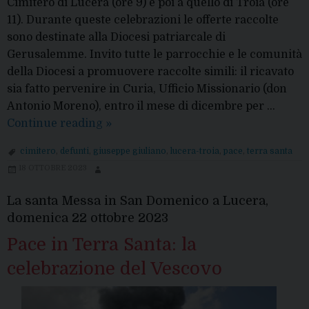
Cimitero di Lucera (ore 9) e poi a quello di Troia (ore
11). Durante queste celebrazioni le offerte raccolte
sono destinate alla Diocesi patriarcale di
Gerusalemme. Invito tutte le parrocchie e le comunità
della Diocesi a promuovere raccolte simili: il ricavato
sia fatto pervenire in Curia, Ufficio Missionario (don
Antonio Moreno), entro il mese di dicembre per …
2
Continue reading
»
novembre
cimitero
,
defunti
,
giuseppe giuliano
,
lucera-troia
,
pace
,
terra santa
pro
18 OTTOBRE 2023
Terra
Santa
La santa Messa in San Domenico a Lucera,
domenica 22 ottobre 2023
Pace in Terra Santa: la
celebrazione del Vescovo