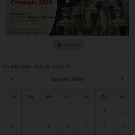
Iscriviti
CALENDARIO APPUNTAMENTI
‹
›
Agosto 2026
Lun
Mar
Mer
Gio
Ven
Sab
Dom
27
28
29
30
31
1
2
3
4
5
6
7
8
9