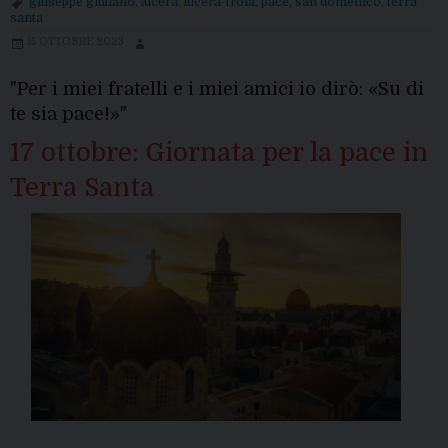
giuseppe giuliano
,
lucera
,
lucera-troia
,
pace
,
san domenico
,
terra
Terra
santa
Santa:
15 OTTOBRE 2023
la
celebrazione
"Per i miei fratelli e i miei amici io dirò: «Su di
del
te sia pace!»"
Vescovo
17 ottobre: Giornata per la pace in
Terra Santa