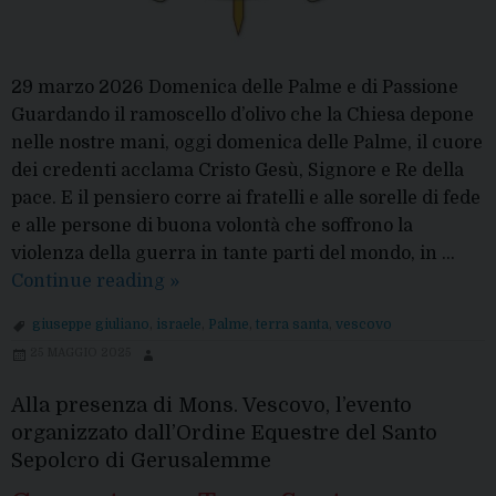
29 marzo 2026 Domenica delle Palme e di Passione
Guardando il ramoscello d’olivo che la Chiesa depone
nelle nostre mani, oggi domenica delle Palme, il cuore
dei credenti acclama Cristo Gesù, Signore e Re della
pace. E il pensiero corre ai fratelli e alle sorelle di fede
e alle persone di buona volontà che soffrono la
violenza della guerra in tante parti del mondo, in …
Comunicazione
Continue reading
»
del
giuseppe giuliano
,
israele
,
Palme
,
terra santa
,
vescovo
Vescovo
25 MAGGIO 2025
Alla presenza di Mons. Vescovo, l’evento
organizzato dall’Ordine Equestre del Santo
Sepolcro di Gerusalemme