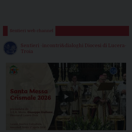
Sentieri web channel
Sentieri -incontri&dialoghi Diocesi di Lucera-
Troia