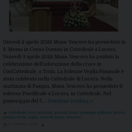
Giovedì 2 aprile 2026 Mons. Vescovo ha presieduto la
S. Messa in Coena Domini in Cattedrale a Lucera.
Venerdì 3 aprile 2026 Mons. Vescovo ha guidato la
celebrazione dell’adorazione della croce in
ConCattedrale, a Troia. La Solenne Veglia Pasquale è
stata celebrata nella Cattedrale di Lucera. Nella
mattinata di Pasqua, Mons. Vescovo ha presieduto il
solenne Pontificale a Lucera, in Cattedrale. Nel
Il
pomeriggio del 5 …
Continue reading
»
Triduo
cattedrale
,
con cattedrale
,
giovedì santo
,
giuseppe giuliano
,
lucera
,
Pasquale
pasqua
,
troia
,
veglia
,
venerdì santo
,
vescovo
con
12 FEBBRAIO 2026
il