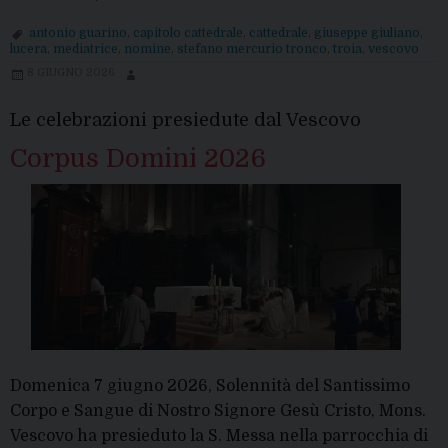
antonio guarino
,
capitolo cattedrale
,
cattedrale
,
giuseppe giuliano
,
lucera
,
mediatrice
,
nomine
,
stefano mercurio tronco
,
troia
,
vescovo
8 GIUGNO 2026
Le celebrazioni presiedute dal Vescovo
Corpus Domini 2026
Domenica 7 giugno 2026, Solennità del Santissimo
Corpo e Sangue di Nostro Signore Gesù Cristo, Mons.
Vescovo ha presieduto la S. Messa nella parrocchia di