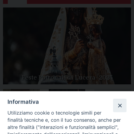
Feste Patronali di Lucera- 2025
Informativa
Tutte le gallery
Peregrinatio
Apertura Anno
Utilizziamo cookie o tecnologie simili per
Mariae in Diocesi
Giubilare 2025
finalità tecniche e, con il tuo consenso, anche per
altre finalità ("interazioni e funzionalità semplici",