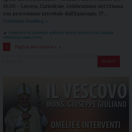
18.00 – Lucera, Cattedrale. Celebrazione del Crisma,
con processione introitale dall’Episcopio. 17 …
Settimana
Continue reading
»
Santa
celebrazioni
,
giuseppe giuliano
,
lucera
,
lucera-troia
,
pasqua
,
2025
settimana santa
,
troia
con
1
Pagina successiva »
mons.
Vescovo
SEARCH