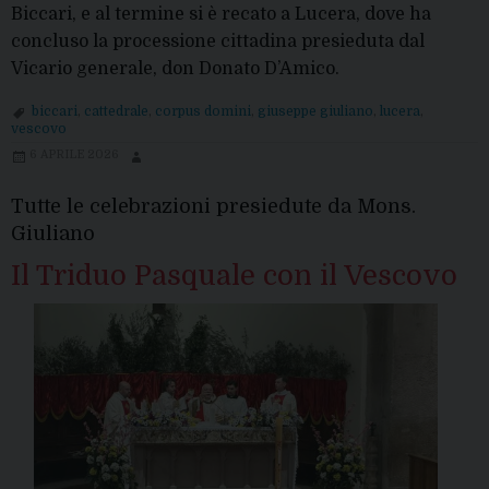
Biccari, e al termine si è recato a Lucera, dove ha
concluso la processione cittadina presieduta dal
Vicario generale, don Donato D’Amico.
biccari
,
cattedrale
,
corpus domini
,
giuseppe giuliano
,
lucera
,
vescovo
6 APRILE 2026
Tutte le celebrazioni presiedute da Mons.
Giuliano
Il Triduo Pasquale con il Vescovo