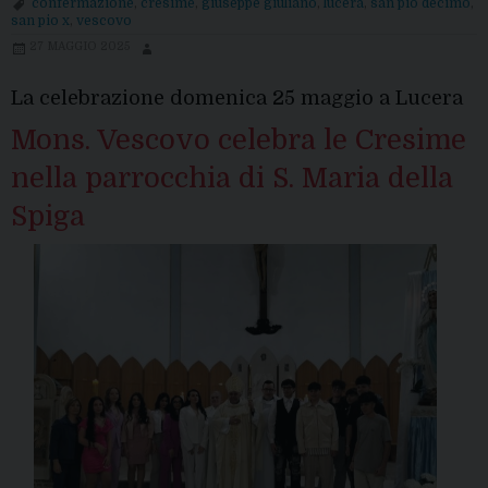
confermazione
,
cresime
,
giuseppe giuliano
,
lucera
,
san pio decimo
,
san pio x
,
vescovo
27 MAGGIO 2025
La celebrazione domenica 25 maggio a Lucera
Mons. Vescovo celebra le Cresime
nella parrocchia di S. Maria della
Spiga