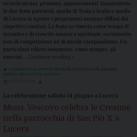
ricordo alcuni, prossimi, appuntamenti. Innanzitutto
le due feste patronali, quella di Troia a luglio e quella
di Lucera in agosto: i programmi saranno diffusi dai
rispettivi comitati. La festa va vissuta come tempo di
incontro e di crescita umana e spirituale, certamente
non di competizione né di sterile campanilismo. Un
particolare rilievo assumono, come sempre, gli
Comunicazioni
esercizi …
Continue reading
»
del
comunicazioni
,
esercizi spirituali
,
feste patronali
,
giuseppe
Vescovo
giuliano
,
lucera
,
troia
,
vescovo
15 GIUGNO 2025
La celebrazione sabato 14 giugno a Lucera
Mons. Vescovo celebra le Cresime
nella parrocchia di San Pio X a
Lucera