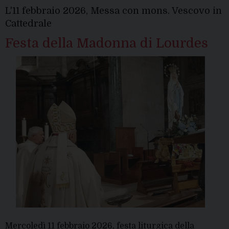
Vescovo
L'11 febbraio 2026, Messa con mons. Vescovo in
Cattedrale
Festa della Madonna di Lourdes
Mercoledì 11 febbraio 2026, festa liturgica della