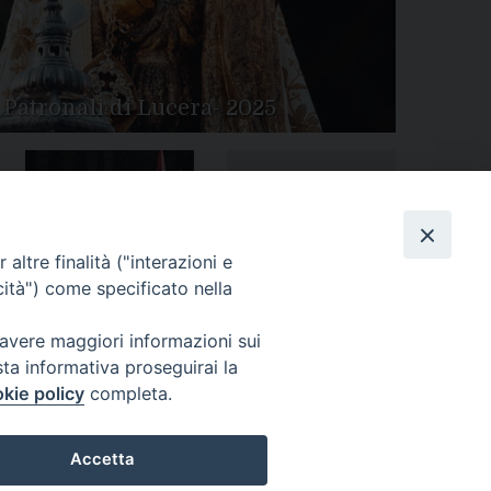
 Patronali di Lucera- 2025
Tutte le gallery
Peregrinatio Mariae in
altre finalità ("interazioni e
Diocesi
cità") come specificato nella
 avere maggiori informazioni sui
sta informativa proseguirai la
kie policy
completa.
Accetta