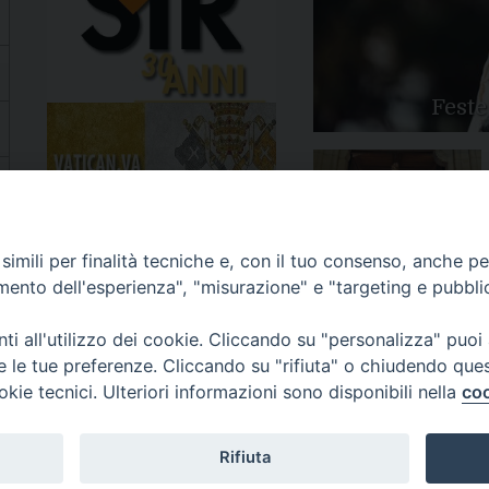
Feste
Apertura Anno Giubilare
imili per finalità tecniche e, con il tuo consenso, anche per 
2025
amento dell'esperienza", "misurazione" e "targeting e pubbli
i all'utilizzo dei cookie. Cliccando su "personalizza" puoi
re le tue preferenze. Cliccando su "rifiuta" o chiudendo que
okie tecnici. Ulteriori informazioni sono disponibili nella
coo
81/520882 - e-mail: info@diocesiluceratroia.it
Rifiuta
escovo@diocesiluceratroia.it
977051