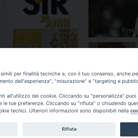
Feste
Apertura Anno Giubilare
imili per finalità tecniche e, con il tuo consenso, anche per 
2025
amento dell'esperienza", "misurazione" e "targeting e pubbli
i all'utilizzo dei cookie. Cliccando su "personalizza" puoi
re le tue preferenze. Cliccando su "rifiuta" o chiudendo que
okie tecnici. Ulteriori informazioni sono disponibili nella
coo
81/520882 - e-mail: info@diocesiluceratroia.it
Rifiuta
escovo@diocesiluceratroia.it
977051