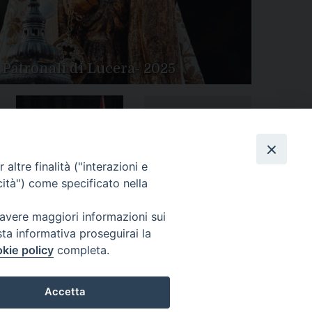
 Patronali di Lucera- 2025
Tutte le gallery
Peregrinatio Mariae in
altre finalità ("interazioni e
Diocesi
cità") come specificato nella
 avere maggiori informazioni sui
sta informativa proseguirai la
kie policy
completa.
Accetta