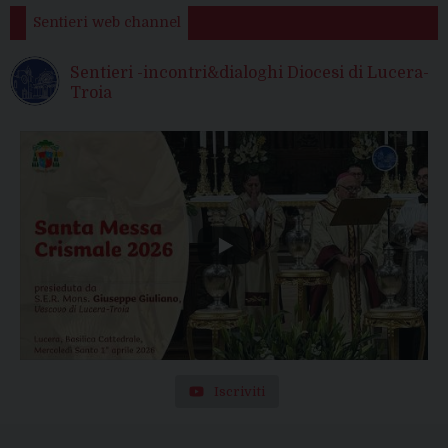
Sentieri web channel
Sentieri -incontri&dialoghi Diocesi di Lucera-
Troia
Iscriviti