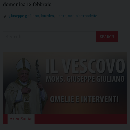
domenica 12 febbraio.
giuseppe giuliano
,
lourdes
,
lucera
,
santa bernadette
P
o
SEARCH
s
t
N
a
v
i
g
a
t
i
o
Area Social
n