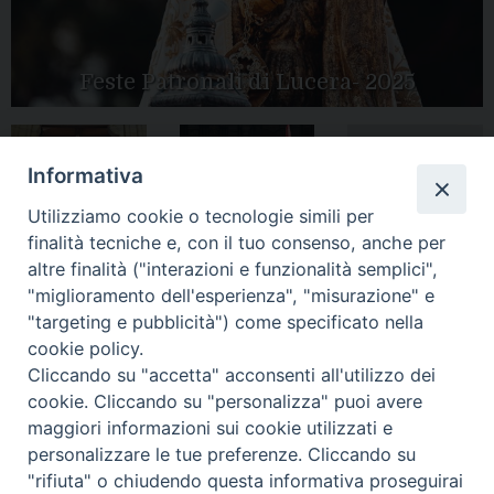
Feste Patronali di Lucera- 2025
Informativa
Tutte le gallery
Peregrinatio
Apertura Anno
Utilizziamo cookie o tecnologie simili per
Mariae in Diocesi
Giubilare 2025
finalità tecniche e, con il tuo consenso, anche per
altre finalità ("interazioni e funzionalità semplici",
"miglioramento dell'esperienza", "misurazione" e
"targeting e pubblicità") come specificato nella
cookie policy.
CONTATTI:
LUCERA
: Piazza Duomo, 13 - 71036 Lucera (FG) − tel.
Cliccando su "accetta" acconsenti all'utilizzo dei
0881/520882 - e-mail: info@diocesiluceratroia.it
Segreteria del
cookie. Cliccando su "personalizza" puoi avere
Vescovo
: tel/fax 0881/522244 - e-mail:
vescovo@diocesiluceratroia.it
maggiori informazioni sui cookie utilizzati e
TROIA
: Piazza Episcopio - 71029 Troia (FG) − tel. 0881/977051
personalizzare le tue preferenze. Cliccando su
"rifiuta" o chiudendo questa informativa proseguirai