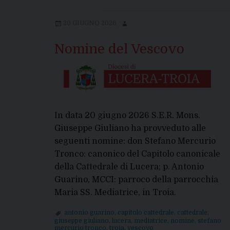
Messa
di
20 GIUGNO 2026
riparazione
per
Nomine del Vescovo
il
furto
alla
Mediatrice
di
In data 20 giugno 2026 S.E.R. Mons.
Troia
Giuseppe Giuliano ha provveduto alle
seguenti nomine: don Stefano Mercurio
Tronco: canonico del Capitolo canonicale
della Cattedrale di Lucera; p. Antonio
Guarino, MCCI: parroco della parrocchia
Maria SS. Mediatrice, in Troia.
antonio guarino
,
capitolo cattedrale
,
cattedrale
,
giuseppe giuliano
,
lucera
,
mediatrice
,
nomine
,
stefano
mercurio tronco
,
troia
,
vescovo