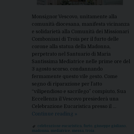
Monsignor Vescovo, unitamente alla
comunità diocesana, manifesta vicinanza
e solidarietà alla Comunità dei Missionari
Comboniani di Troia per il furto delle
corone alla statua della Madonna,
perpetrato nel Santuario di Maria
Santissima Mediatrice nelle prime ore del
3 agosto scorso, condannando
fermamente questo vile gesto. Come
segno di riparazione per l’atto
“vilipendioso e sacrilego” compiuto, Sua
Eccellenza il Vescovo presiederà una
Celebrazione Eucaristica presso il …
15
Continue reading
»
agosto
celebrazione eucaristica
,
furto
,
giuseppe giuliano
,
2026:
madonna
,
mediatrice
,
messa
,
troia