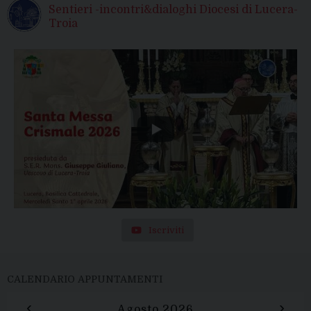
Sentieri -incontri&dialoghi Diocesi di Lucera-
Troia
Iscriviti
CALENDARIO APPUNTAMENTI
‹
›
Agosto 2026