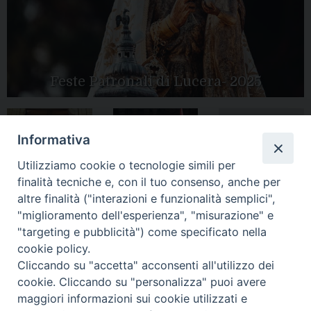
Feste Patronali di Lucera- 2025
Informativa
Tutte le gallery
Peregrinatio
Apertura Anno
Utilizziamo cookie o tecnologie simili per
Mariae in Diocesi
Giubilare 2025
finalità tecniche e, con il tuo consenso, anche per
altre finalità ("interazioni e funzionalità semplici",
"miglioramento dell'esperienza", "misurazione" e
"targeting e pubblicità") come specificato nella
cookie policy.
CONTATTI:
LUCERA
: Piazza Duomo, 13 - 71036 Lucera (FG) − tel.
Cliccando su "accetta" acconsenti all'utilizzo dei
0881/520882 - e-mail: info@diocesiluceratroia.it
Segreteria del
cookie. Cliccando su "personalizza" puoi avere
Vescovo
: tel/fax 0881/522244 - e-mail:
maggiori informazioni sui cookie utilizzati e
vescovo@diocesiluceratroia.it
TROIA
: Piazza Episcopio - 71029 Troia (FG) − tel. 0881/977051