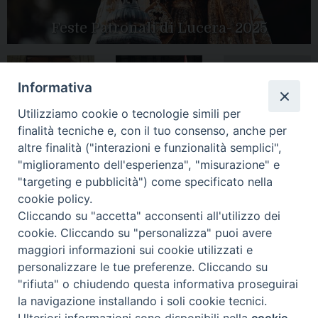
Feste Patronali di Lucera- 2025
Informativa
Tutte le gallery
Peregrinatio
Apertura Anno
Utilizziamo cookie o tecnologie simili per
Mariae in Diocesi
Giubilare 2025
finalità tecniche e, con il tuo consenso, anche per
altre finalità ("interazioni e funzionalità semplici",
"miglioramento dell'esperienza", "misurazione" e
"targeting e pubblicità") come specificato nella
cookie policy.
CONTATTI:
LUCERA
: Piazza Duomo, 13 - 71036 Lucera (FG) − tel.
Cliccando su "accetta" acconsenti all'utilizzo dei
0881/520882 - e-mail: info@diocesiluceratroia.it
Segreteria del
cookie. Cliccando su "personalizza" puoi avere
Vescovo
: tel/fax 0881/522244 - e-mail:
maggiori informazioni sui cookie utilizzati e
vescovo@diocesiluceratroia.it
TROIA
: Piazza Episcopio - 71029 Troia (FG) − tel. 0881/977051
personalizzare le tue preferenze. Cliccando su
"rifiuta" o chiudendo questa informativa proseguirai
la navigazione installando i soli cookie tecnici.