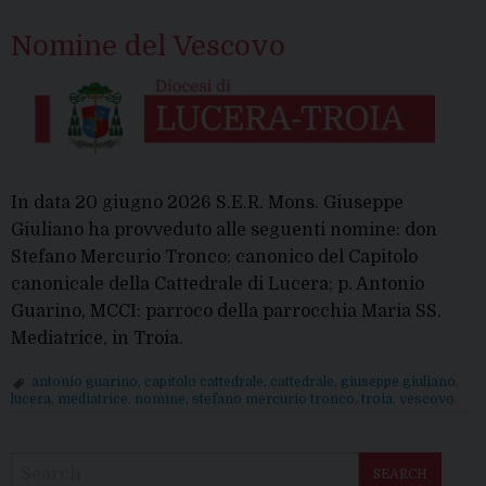
Nomine del Vescovo
In data 20 giugno 2026 S.E.R. Mons. Giuseppe
Giuliano ha provveduto alle seguenti nomine: don
Stefano Mercurio Tronco: canonico del Capitolo
canonicale della Cattedrale di Lucera; p. Antonio
Guarino, MCCI: parroco della parrocchia Maria SS.
Mediatrice, in Troia.
antonio guarino
,
capitolo cattedrale
,
cattedrale
,
giuseppe giuliano
,
lucera
,
mediatrice
,
nomine
,
stefano mercurio tronco
,
troia
,
vescovo
P
o
SEARCH