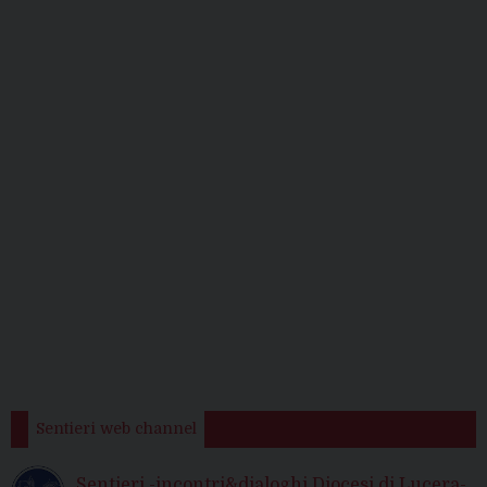
Sentieri web channel
Sentieri -incontri&dialoghi Diocesi di Lucera-