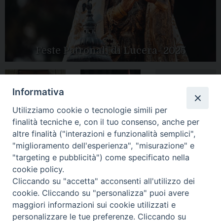
Feste Patronali di Lucera- 2025
Informativa
Tutte le gallery
Peregrinatio
Apertura Anno
Utilizziamo cookie o tecnologie simili per
Mariae in Diocesi
Giubilare 2025
finalità tecniche e, con il tuo consenso, anche per
altre finalità ("interazioni e funzionalità semplici",
"miglioramento dell'esperienza", "misurazione" e
"targeting e pubblicità") come specificato nella
cookie policy.
CONTATTI:
LUCERA
: Piazza Duomo, 13 - 71036 Lucera (FG) − tel.
Cliccando su "accetta" acconsenti all'utilizzo dei
0881/520882 - e-mail: info@diocesiluceratroia.it
Segreteria del
cookie. Cliccando su "personalizza" puoi avere
Vescovo
: tel/fax 0881/522244 - e-mail:
maggiori informazioni sui cookie utilizzati e
vescovo@diocesiluceratroia.it
TROIA
: Piazza Episcopio - 71029 Troia (FG) − tel. 0881/977051
personalizzare le tue preferenze. Cliccando su