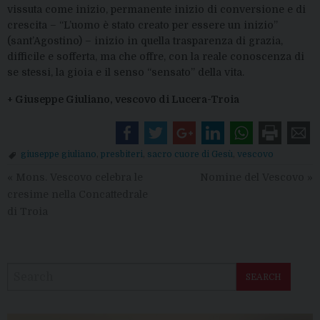
vissuta come inizio, permanente inizio di conversione e di
crescita
– “L’uomo è stato creato per essere un inizio”
(sant’Agostino) – inizio
in quella trasparenza di grazia,
difficile e sofferta, ma che offre, con la
reale
conoscenza di
se
stessi, la gioia e il senso “sensato” della vita.
+ Giuseppe Giuliano, vescovo di Lucera-Troia
giuseppe giuliano
,
presbiteri
,
sacro cuore di Gesù
,
vescovo
«
Mons. Vescovo celebra le
Nomine del Vescovo
»
cresime nella Concattedrale
di Troia
SEARCH