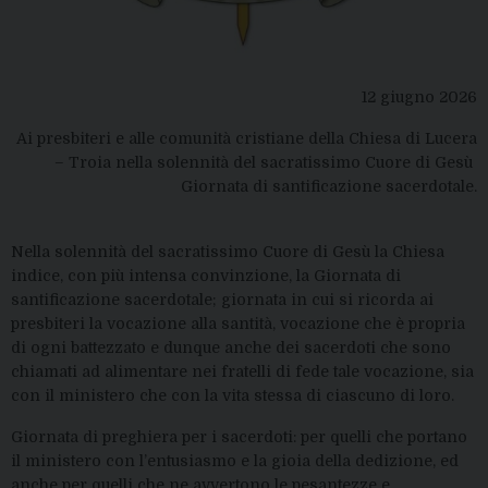
12 giugno 2026
Ai presbiteri e alle comunità cristiane della Chiesa di Lucera
– Troia nella solennità del sacratissimo Cuore di Gesù
Giornata di santificazione sacerdotale.
Nella solennità del sacratissimo Cuore d
i
Gesù la Chiesa
indice, con più intensa convinzione, la Giornata di
santificazione sacerdotale;
g
iornata in cui si ricorda ai
p
resbiteri la vocazione alla santità, vocazione che è propria
di ogni battezzato e dunque anche dei sacerdoti che sono
chiamati ad alimentare
nei fratelli di fede
tale vocazione
, sia
con il ministero
che con
la vita
stessa
di ciascuno di
loro
.
Giornata di preghiera per i sac
e
rdoti: p
e
r quelli che portano
il ministero
con l’entusiasmo e la gioia della dedizione, ed
anche per quelli che ne avvertono le pesantezze e