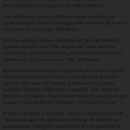
sperimentano lo scoraggiamento della solitudine.
I sacerdoti sono uomini scelti e chiamati: scelti perché
amati, chiamati a vivere il coraggio dell’amore tra gli uomini
e le donne di ogni tempo della storia.
Non di rado però si deve constatare
in taluni
presbiteri
il
demone dell’ipocrisia “della doppia vita”, nella
deleteria
concretezza dell’invidia e della gelosia, del sospetto e della
maldicenza, del carrierismo e dello “affarismo”.
Noi preti abbiamo bisogno, oggi più che mai,
della grazia di
Dio che purifica i nostri cuori e renda fecondo il nostro
servizio alla causa del Vangelo.
E abbiamo bisogno
del
sostegno affettuoso delle nostre comunità
:
aiuto che si fa
preghie
ra, vicinanza
,
condivisione, e
d anche
correzione per
i limiti e i peccati che pur dobbiamo riconoscere in noi.
I
l
“
cuore
”
dei preti
, come ogni “cuore”,
si rivela
non di rado
“un guazzabuglio” di aspirazioni frustrate, di desideri non
propriamente evangelici, e più spesso di vere paure per le