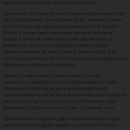
incoerenze
e le fragilità
dell
’umana
esistenz
a
.
La solennità del Cuore di Gesù ci riporta all’essenziale della
vita e del ministero, cioè a
ll’amore di Dio rivelato e donato
in Cristo
Gesù
, via autentica
del cammino di cui
il
cuore
umano, il nostro cuore, ha sempre bisogno.
​​
Nel
C
uore
umano e divino di Gesù
riscopriamo, alla sorgente, le
motivazioni di
una vita
sempre più
generosa
, di un
ministero
sempre più impregnato
di misericordia, della
conversione permanente che
non può non
accompagnare la
donazione a noi donata e richiesta.
“Niente di valido si può costruire senza il cuore”
:
rip
ensando a quest’affermazione
de
lla
enciclica di Papa
Francesco,
Dilexit
nos
,
si può
e si deve
rettificare il
cammino troppo centrato su
se stessi e su
lla sicurezza di se
stessi, si può
così
ritrovare la gioia e l’entusiasmo della
donazione al Signore che, per primo, si è donato a noi.
Parlare del cuore significa, allora, parlare dell’amore vero,
indicato e simboleggiato appunto con il termine “cuore”.