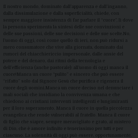
Il nostro mondo, dominato dall’apparenza e dall’inganno,
dalla dissimulazione e dalla superficialità, chiede, con
sempre maggiore insistenza
di far parlare il “cuore”, lì dove
la persona
sperimenta
la sintesi delle sue convinzioni e
delle sue passioni, delle sue decisioni e delle sue scelte.
No,
l’uomo di oggi, così come quello di ieri, non può ridursi a
mero consumatore che vive alla giornata, dominato dai
rumori del chiacchiericcio impersonale, dalle ansie del
potere e del denaro, dai ritmi della tecnologia
e
dell’efficienza (anche pastorale)
: a
ll’uomo di oggi
manca il
cuore!
Manca un cuore “pulito” e sincero che può essere
“rifatto”
solo dal Signore Gesù che purifica e rigenera il
cuore degli uomini.
Manca un cuore deciso nel denunciare i
mali sociali che insidiano la convivenza umana e che
chiedono ai cristiani interventi intelligenti e lungimiranti
per il loro superamento.
Manca il cuore in quella
piccolezza
evangelica che
rende vulnerabil
i
al fratell
o
. Manca il cuore
di figlio che si
apre
, sempre meravigliato e grato,
al mistero
di
D
io
,
che è
amore
infinito e tenerissimo per tutti e per
ciascuno
.
La
solennità di oggi
può essere, opportunamente,