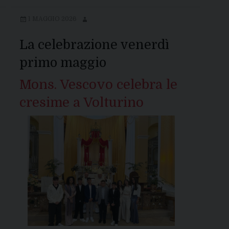
1 MAGGIO 2026
La celebrazione venerdì
primo maggio
Mons. Vescovo celebra le
cresime a Volturino