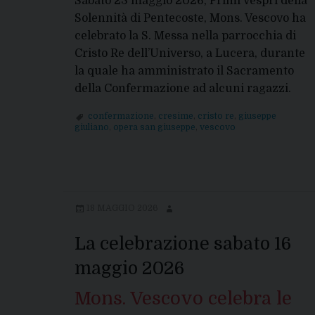
Sabato 23 maggio 2026, Primi Vespri della
Solennità di Pentecoste, Mons. Vescovo ha
celebrato la S. Messa nella parrocchia di
Cristo Re dell’Universo, a Lucera, durante
la quale ha amministrato il Sacramento
della Confermazione ad alcuni ragazzi.
confermazione
,
cresime
,
cristo re
,
giuseppe
giuliano
,
opera san giuseppe
,
vescovo
18 MAGGIO 2026
La celebrazione sabato 16
maggio 2026
Mons. Vescovo celebra le