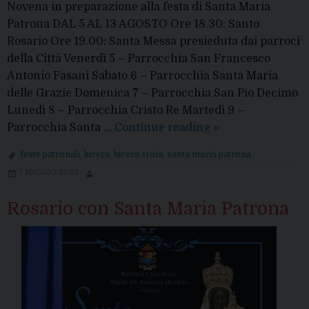
Novena in preparazione alla festa di Santa Maria
Patrona DAL 5 AL 13 AGOSTO Ore 18.30: Santo
Rosario Ore 19.00: Santa Messa presieduta dai parroci
della Città Venerdì 5 – Parrocchia San Francesco
Antonio Fasani Sabato 6 – Parrocchia Santa Maria
delle Grazie Domenica 7 – Parrocchia San Pio Decimo
Lunedì 8 – Parrocchia Cristo Re Martedì 9 –
14-
Parrocchia Santa …
Continue reading
»
16
feste patronali
,
lucera
,
lucera-troia
,
santa maria patrona
AGOSTO:
7 MAGGIO 2022
FESTA
DI
Rosario con Santa Maria Patrona
S.
MARIA
PATRONA