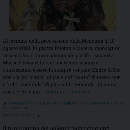
Al termine della processione della Madonna, il 16
agosto 2024, in piazza Duomo a Lucera, monsignor
Vescovo ha pronunciato queste parole. Davanti a
Maria di Nazareth che noi riconosciamo e
confessiamo essere la sempre vergine Madre di Dio,
non c’è chi “conta” di più e chi “conta” di meno, non
c’è chi “comanda” di più e chi “comanda” di meno,
16
non c’è chi è più …
Continue reading
»
agosto,
feste patronali lucera
,
giuseppe giuliano
,
lucera
,
lucera-troia
,
santa
il
maria patrona
Vescovo:
29 LUGLIO 2024
“Davanti
a
Il programma dei solenni festeggiamenti