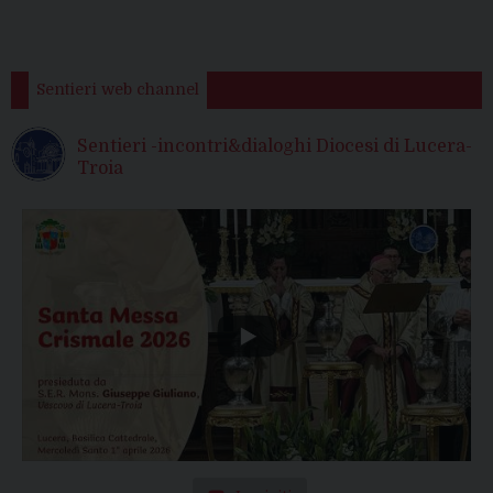
Sentieri web channel
Sentieri -incontri&dialoghi Diocesi di Lucera-
Troia