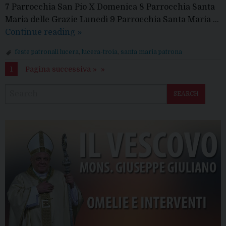
7 Parrocchia San Pio X Domenica 8 Parrocchia Santa
Maria delle Grazie Lunedì 9 Parrocchia Santa Maria …
SOLENNITA’
Continue reading
»
DI
feste patronali lucera
,
lucera-troia
,
santa maria patrona
SANTA
1
Pagina successiva »
MARIA
PATRONA
SEARCH