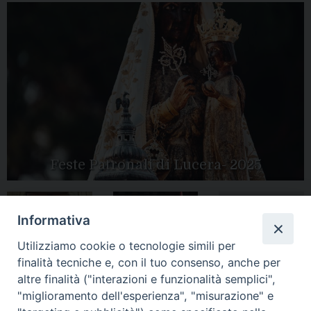
Feste Patronali di Lucera- 2025
Informativa
Tutte le gallery
Peregrinatio
Utilizziamo cookie o tecnologie simili per
Apertura Anno
Mariae in Diocesi
Giubilare 2025
finalità tecniche e, con il tuo consenso, anche per
altre finalità ("interazioni e funzionalità semplici",
"miglioramento dell'esperienza", "misurazione" e