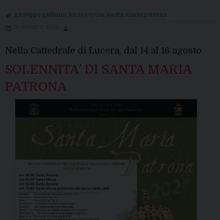
a
giuseppe giuliano
,
lucera-troia
,
santa maria patrona
Santa
10 AGOSTO 2021
Maria
Patrona
Nella Cattedrale di Lucera, dal 14 al 16 agosto
SOLENNITA’ DI SANTA MARIA
PATRONA