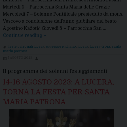
Lunedì 5 – Parrocchia San Francesco Antonio Fasani
Martedì 6 – Parrocchia Santa Maria delle Grazie
Mercoledì 7 – Solenne Pontificale presieduto da mons.
Vescovo a conclusione dell’anno giubilare del beato
Agostino Kažotić Giovedì 8 – Parrocchia San …
14-
Continue reading
»
16
feste patronali lucera
,
giuseppe giuliano
,
lucera
,
lucera-troia
,
santa
AGOSTO
maria patrona
2024:
5 AGOSTO 2023
A
LUCERA,
Il programma dei solenni festeggiamenti
TORNA
14-16 AGOSTO 2023: A LUCERA,
LA
TORNA LA FESTA PER SANTA
FESTA
PER
MARIA PATRONA
SANTA
MARIA
PATRONA