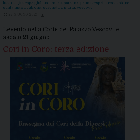
Santa
lucera
,
giuseppe giuliano
,
maria patrona
,
primi vespri
,
Processione
,
santa maria patrona
,
serenata a maria
,
vescovo
Maria
22 GIUGNO 2025
Patrona
2025
L’evento nella Corte del Palazzo Vescovile
sabato 21 giugno
Cori in Coro: terza edizione