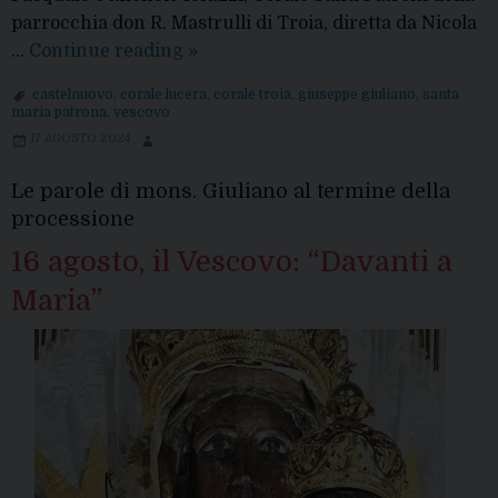
parrocchia don R. Mastrulli di Troia, diretta da Nicola
Cori
…
Continue reading
»
in
castelnuovo
,
corale lucera
,
corale troia
,
giuseppe giuliano
,
santa
Coro:
maria patrona
,
vescovo
terza
17 AGOSTO 2024
edizione
Le parole di mons. Giuliano al termine della
processione
16 agosto, il Vescovo: “Davanti a
Maria”