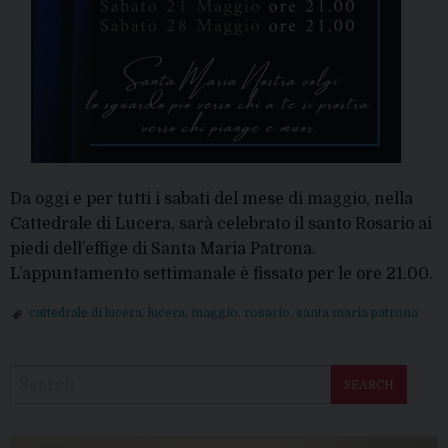
Da oggi e per tutti i sabati del mese di maggio, nella
Cattedrale di Lucera, sarà celebrato il santo Rosario ai
piedi dell’effige di Santa Maria Patrona.
L’appuntamento settimanale è fissato per le ore 21.00.
cattedrale di lucera
,
lucera
,
maggio
,
rosario
,
santa maria patrona
P
o
SEARCH
s
t