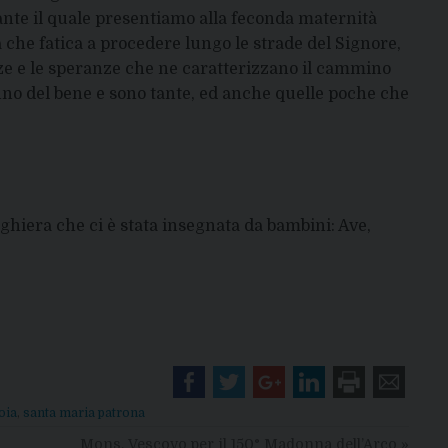
rante il quale presentiamo alla feconda maternità
 che fatica a procedere lungo le strade del Signore,
e e le speranze che ne caratterizzano il cammino
nno del bene e sono tante, ed anche quelle poche che
ghiera che ci è stata insegnata da bambini: Ave,
oia
,
santa maria patrona
Mons. Vescovo per il 150° Madonna dell’Arco
»