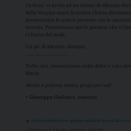
Or bene, vi invito ad un attimo di silenzio du
della Vergine santa la nostra Chiesa diocesana
presentiamo le nostre persone con le amarezz
terreno. Presentiamo poi le persone che ci fa
ci fanno del male.
Un po’ di silenzio, dunque.
………………………………
Tutto, ora, riassumiamo nella dolce e cara pre
Maria…
Madre e patrona nostra, prega per noi!
+ Giuseppe Giuliano,
vescovo
feste patronali lucera
,
giuseppe giuliano
,
lucera
,
lucera-tr
«
Mostra per il beato Agostino Kažotić