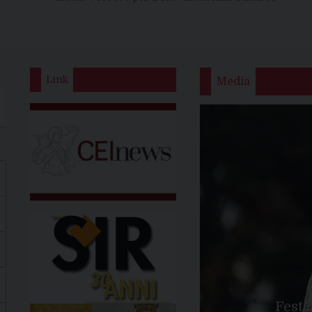
Link
Media
Feste