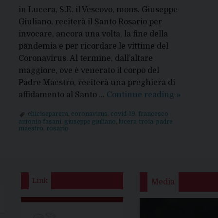
in Lucera, S.E. il Vescovo, mons. Giuseppe
Giuliano, reciterà il Santo Rosario per
invocare, ancora una volta, la fine della
pandemia e per ricordare le vittime del
Coronavirus. Al termine, dall’altare
maggiore, ove è venerato il corpo del
Padre Maestro, reciterà una preghiera di
Coronaviru
affidamento al Santo …
Continue reading
»
il
ta
chiciseparera
,
coronavirus
,
covid-19
,
francesco
rosario
antonio fasani
,
giuseppe giuliano
,
lucera-troia
,
padre
maestro
,
rosario
del
dre
Vescovo
estro
21
Link
Media