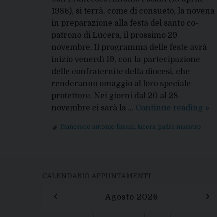
1986), si terrà, come di consueto, la novena
in preparazione alla festa del santo co-
patrono di Lucera, il prossimo 29
novembre. Il programma delle feste avrà
inizio venerdì 19, con la partecipazione
delle confraternite della diocesi, che
renderanno omaggio al loro speciale
protettore. Nei giorni dal 20 al 28
Fes
novembre ci sarà la …
Continue reading
»
del
francesco antonio fasani
,
lucera
,
padre maestro
Pa
Ma
P
20
o
CALENDARIO APPUNTAMENTI
s
‹
›
Agosto 2026
t