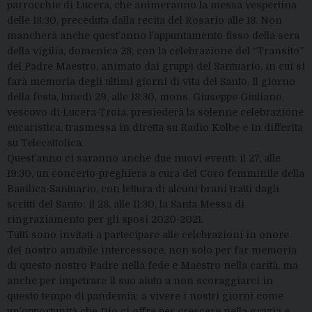
parrocchie di Lucera, che animeranno la messa vespertina
delle 18:30, preceduta dalla recita del Rosario alle 18. Non
mancherà anche quest’anno l’appuntamento fisso della sera
della vigilia, domenica 28, con la celebrazione del “Transito”
del Padre Maestro, animato dai gruppi del Santuario, in cui si
farà memoria degli ultimi giorni di vita del Santo. Il giorno
della festa, lunedì 29, alle 18:30, mons. Giuseppe Giuliano,
vescovo di Lucera-Troia, presiederà la solenne celebrazione
eucaristica, trasmessa in diretta su Radio Kolbe e in differita
su Telecattolica.
Quest’anno ci saranno anche due nuovi eventi: il 27, alle
19:30, un concerto-preghiera a cura del Coro femminile della
Basilica-Santuario, con lettura di alcuni brani tratti dagli
scritti del Santo; il 28, alle 11:30, la Santa Messa di
ringraziamento per gli sposi 2020-2021.
Tutti sono invitati a partecipare alle celebrazioni in onore
del nostro amabile intercessore, non solo per far memoria
di questo nostro Padre nella fede e Maestro nella carità, ma
anche per impetrare il suo aiuto a non scoraggiarci in
questo tempo di pandemia; a vivere i nostri giorni come
un’opportunità che Dio ci offre per crescere nella grazia e