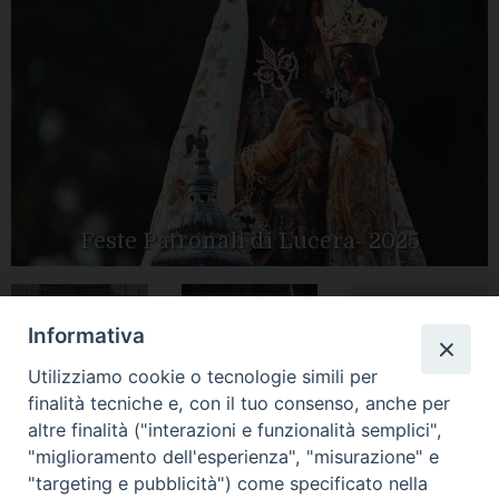
Feste Patronali di Lucera- 2025
Informativa
Tutte le gallery
Peregrinatio
Apertura Anno
Utilizziamo cookie o tecnologie simili per
Mariae in Diocesi
Giubilare 2025
finalità tecniche e, con il tuo consenso, anche per
altre finalità ("interazioni e funzionalità semplici",
"miglioramento dell'esperienza", "misurazione" e
"targeting e pubblicità") come specificato nella