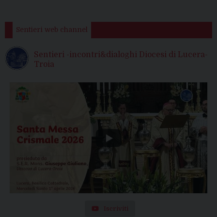
Sentieri web channel
Sentieri -incontri&dialoghi Diocesi di Lucera-
Troia
Iscriviti