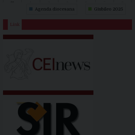
31
1
2
3
4
5
6
Agenda diocesana
Giubileo 2025
Link