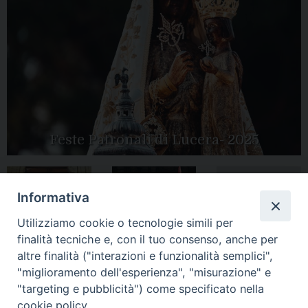
Feste Patronali di Lucera- 2025
Informativa
Tutte le gallery
Peregrinatio
Apertura Anno
Utilizziamo cookie o tecnologie simili per
Mariae in Diocesi
Giubilare 2025
finalità tecniche e, con il tuo consenso, anche per
altre finalità ("interazioni e funzionalità semplici",
"miglioramento dell'esperienza", "misurazione" e
"targeting e pubblicità") come specificato nella
cookie policy.
CONTATTI: