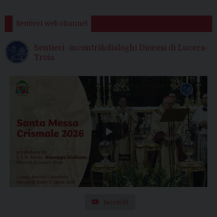
Sentieri web channel
Sentieri -incontri&dialoghi Diocesi di Lucera-
Troia
Iscriviti