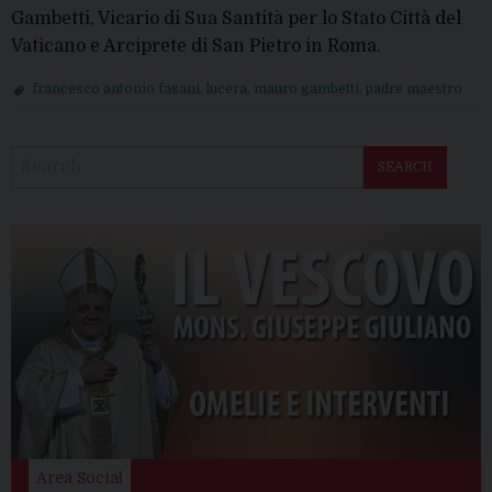
Gambetti, Vicario di Sua Santità per lo Stato Città del
Vaticano e Arciprete di San Pietro in Roma.
francesco antonio fasani
,
lucera
,
mauro gambetti
,
padre maestro
P
o
SEARCH
s
t
N
a
v
i
g
a
t
i
o
Area Social