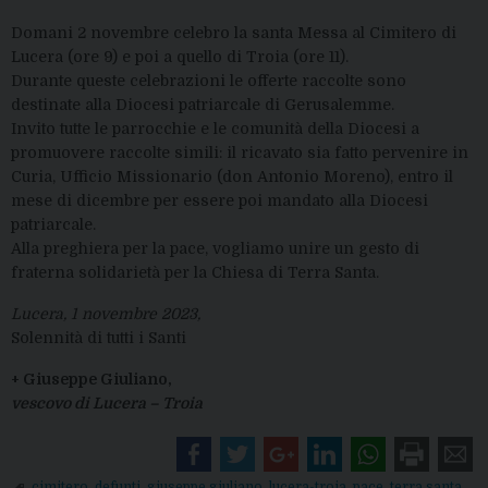
Domani 2 novembre celebro la santa Messa al Cimitero di
Lucera (ore 9) e poi a quello di Troia (ore 11).
Durante queste celebrazioni le offerte raccolte sono
destinate alla Diocesi patriarcale di Gerusalemme.
Invito tutte le parrocchie e le comunità della Diocesi a
promuovere raccolte simili: il ricavato sia fatto pervenire in
Curia, Ufficio Missionario (don Antonio Moreno), entro il
mese di dicembre per essere poi mandato alla Diocesi
patriarcale.
Alla preghiera per la pace, vogliamo unire un gesto di
fraterna solidarietà per la Chiesa di Terra Santa.
Lucera, 1 novembre 2023,
Solennità di tutti i Santi
+ Giuseppe Giuliano,
vescovo di Lucera – Troia
cimitero
,
defunti
,
giuseppe giuliano
,
lucera-troia
,
pace
,
terra santa