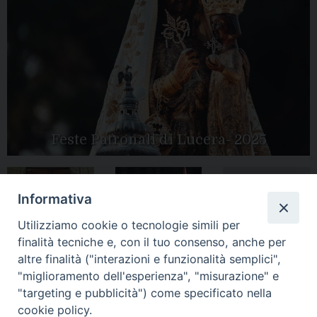
Feste Patronali di Lucera- 2025
Informativa
Tutte le gallery
Peregrinatio
Apertura Anno
Utilizziamo cookie o tecnologie simili per
Mariae in Diocesi
Giubilare 2025
finalità tecniche e, con il tuo consenso, anche per
altre finalità ("interazioni e funzionalità semplici",
"miglioramento dell'esperienza", "misurazione" e
"targeting e pubblicità") come specificato nella
cookie policy.
CONTATTI: