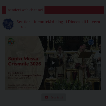
Sentieri web channel
Sentieri -incontri&dialoghi Diocesi di Lucera-
Troia
Iscriviti