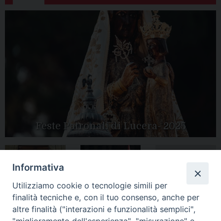
Feste Patronali di Lucera- 2025
Informativa
Tutte le gallery
Peregrinatio
Apertura Anno
Utilizziamo cookie o tecnologie simili per
Mariae in Diocesi
Giubilare 2025
finalità tecniche e, con il tuo consenso, anche per
altre finalità ("interazioni e funzionalità semplici",