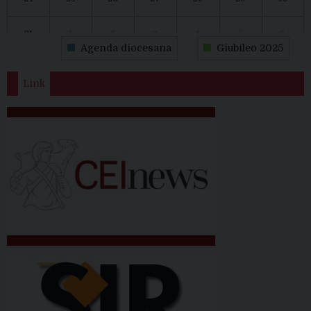
31
1
2
3
4
5
6
Agenda diocesana
Giubileo 2025
Link