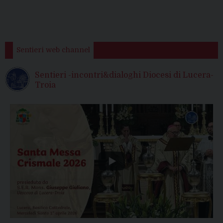
Sentieri web channel
Sentieri -incontri&dialoghi Diocesi di Lucera-
Troia