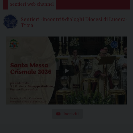
Sentieri web channel
Sentieri -incontri&dialoghi Diocesi di Lucera-
Troia
Iscriviti