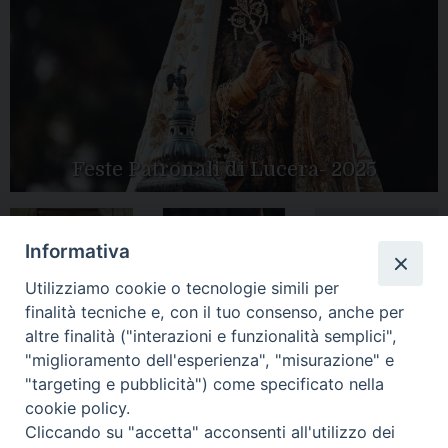
Feste Patronali di Lucera- 2025
Informativa
Tutte le gallery
Peregrinatio
Apertura Anno
Utilizziamo cookie o tecnologie simili per
Mariae in Diocesi
Giubilare 2025
finalità tecniche e, con il tuo consenso, anche per
altre finalità ("interazioni e funzionalità semplici",
"miglioramento dell'esperienza", "misurazione" e
"targeting e pubblicità") come specificato nella
cookie policy.
CONTATTI:
Cliccando su "accetta" acconsenti all'utilizzo dei
LUCERA
: Piazza Duomo, 13 - 71036 Lucera (FG) − tel.
0881/520882 - e-mail: info@diocesiluceratroia.it
Segreteria del