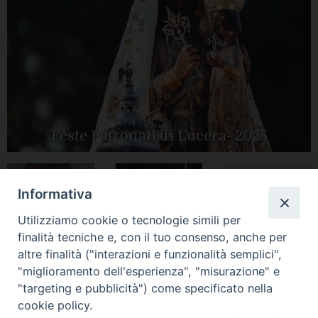
Feste Patronali di Lucera- 2025
Informativa
Tutte le gallery
Peregrinatio
Apertura Anno
Utilizziamo cookie o tecnologie simili per
Mariae in Diocesi
Giubilare 2025
finalità tecniche e, con il tuo consenso, anche per
altre finalità ("interazioni e funzionalità semplici",
"miglioramento dell'esperienza", "misurazione" e
"targeting e pubblicità") come specificato nella
cookie policy.
CONTATTI: