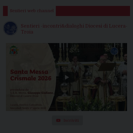
Sentieri web channel
Sentieri -incontri&dialoghi Diocesi di Lucera-
Troia
Iscriviti