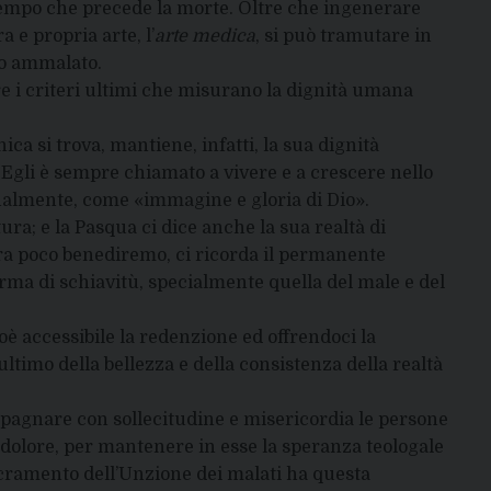
l tempo che precede la morte. Oltre che ingenerare
 e propria arte, l’
arte medica
, si può tramutare in
omo ammalato.
re i criteri ultimi che misurano la dignità umana
ca si trova, mantiene, infatti, la sua dignità
 Egli è sempre chiamato a vivere e a crescere nello
onalmente, come «immagine e gloria di Dio».
ura; e la Pasqua ci dice anche la sua realtà di
tra poco benediremo, ci ricorda il permanente
orma di schiavitù, specialmente quella del male e del
oè accessibile la redenzione ed offrendoci la
ltimo della bellezza e della consistenza della realtà
mpagnare con sollecitudine e misericordia le persone
ro dolore, per mantenere in esse la speranza teologale
 sacramento dell’Unzione dei malati ha questa