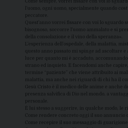
Come sempre, vorrei fissare con voi lo sguard
l’uomo, ogni uomo, specialmente quando costui
peccatore.
Quest’anno vorrei fissare con voi lo sguardo 
bisognoso, soccorre l’uomo ammalato e si prend
della consolazione e il vino della speranza».
L’esperienza dell’ospedale, della malattia, mi
questo anno passato mi spinge ad ascoltare e a
luce per quanto mi è accaduto, accomunandom
strano ed inquieto. E facendomi anche capire, a
termine “paziente” che viene attribuito ai malat
malattia, ma anche nei riguardi di chi ha il co
Gesù Cristo è il medico delle anime e anche dei
presenza salvifica di Dio nel mondo, a vantagg
personale.
È lui stesso a suggerire, in qualche modo, le r
Come rendere concreto oggi il suo annuncio d
Come recepire il suo messaggio di guarigione 