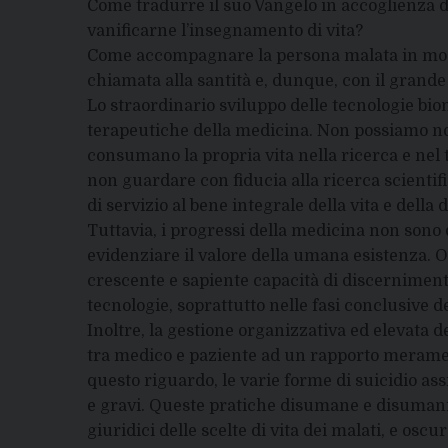
Come tradurre il suo Vangelo in accoglienza d
vanificarne l’insegnamento di vita?
Come accompagnare la persona malata in modo
chiamata alla santità e, dunque, con il grande 
Lo straordinario sviluppo delle tecnologie b
terapeutiche della medicina. Non possiamo non 
consumano la propria vita nella ricerca e nel t
non guardare con fiducia alla ricerca scientif
di servizio al bene integrale della vita e della
Tuttavia, i progressi della medicina non sono 
evidenziare il valore della umana esistenza. O
crescente e sapiente capacità di discerniment
tecnologie, soprattutto nelle fasi conclusive 
Inoltre, la gestione organizzativa ed elevata d
tra medico e paziente ad un rapporto meramen
questo riguardo, le varie forme di suicidio assi
e gravi. Queste pratiche disumane e disumaniz
giuridici delle scelte di vita dei malati, e osc