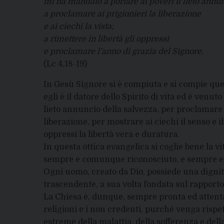
mi ha mandato a portare ai poveri il lieto annun
a proclamare ai prigionieri la liberazione
e ai ciechi la vista;
a rimettere in libertà gli oppressi
e proclamare l’anno di grazia del Signore.
(Lc 4,18-19)
In Gesù Signore si è compiuta e si compie quest
egli è il datore dello Spirito di vita ed è venut
lieto annuncio della salvezza, per proclamare a
liberazione, per mostrare ai ciechi il senso e i
oppressi la libertà vera e duratura.
In questa ottica evangelica si coglie bene la
sempre e comunque riconosciuto, e sempre e 
Ogni uomo, creato da Dio, possiede una dignit
trascendente, a sua volta fondata sul rapporto 
La Chiesa è, dunque, sempre pronta ed attenta 
religioni e i non credenti, purché venga rispett
estreme della malattia, della sofferenza e dell