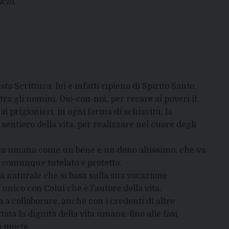
cio,
a Scrittura: lui è infatti ripieno di Spirito Santo,
o tra gli uomini, Dio-con-noi, per recare ai poveri il
i prigionieri, in ogni forma di schiavitù, la
l sentiero della vita, per realizzare nel cuore degli
 vita umana come un bene e un dono altissimo, che va
comunque tutelato e protetto.
à naturale che si basa sulla sua vocazione
unico con Colui che è l’autore della vita.
a collaborare, anche con i credenti di altre
ata la dignità della vita umana, fino alle fasi
a morte.