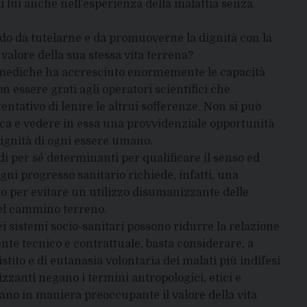
i lui anche nell’esperienza della malattia senza
 da tutelarne e da promuoverne la dignità con la
valore della sua stessa vita terrena?
iomediche ha accresciuto enormemente le capacità
essere grati agli operatori scientifici che
entativo di lenire le altrui sofferenze. Non si può
ica e vedere in essa una provvidenziale opportunità
 dignità di ogni essere umano.
di per sé determinanti per qualificare il senso ed
gni progresso sanitario richiede, infatti, una
o per evitare un utilizzo disumanizzante delle
del cammino terreno.
ei sistemi socio-sanitari possono ridurre la relazione
te tecnico e contrattuale, basta considerare, a
stito e di eutanasia volontaria dei malati più indifesi
zanti negano i termini antropologici, etici e
urano in maniera preoccupante il valore della vita