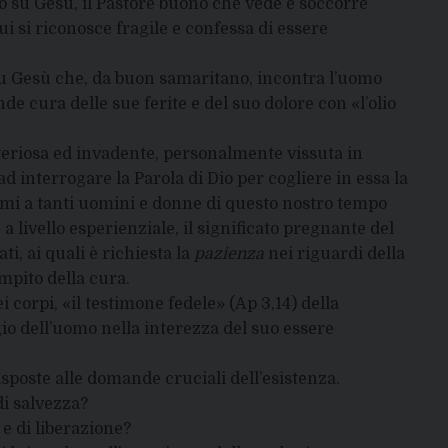
o su Gesù, il Pastore buono che vede e soccorre
 si riconosce fragile e confessa di essere
su Gesù che, da buon samaritano, incontra l’uomo
e cura delle sue ferite e del suo dolore con «l’olio
steriosa ed invadente, personalmente vissuta in
d interrogare la Parola di Dio per cogliere in essa la
i a tanti uomini e donne di questo nostro tempo
 livello esperienziale, il significato pregnante del
i, ai quali è richiesta la
pazienza
nei riguardi della
mpito della cura.
 corpi, «il testimone fedele» (Ap 3,14) della
io dell’uomo nella interezza del suo essere
isposte alle domande cruciali dell’esistenza.
i salvezza?
e di liberazione?