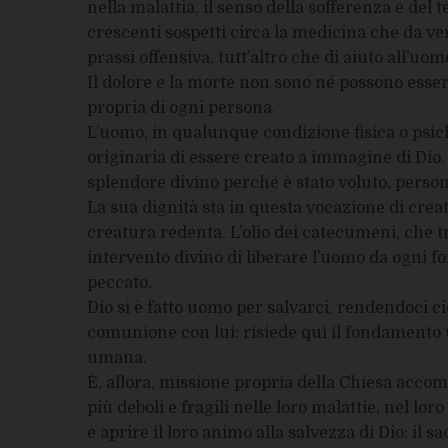
nella malattia, il senso della sofferenza e de
crescenti sospetti circa la medicina che da vera
prassi offensiva, tutt’altro che di aiuto all’u
Il dolore e la morte non sono né possono esse
propria di ogni persona.
L’uomo, in qualunque condizione fisica o psichi
originaria di essere creato a immagine di Dio.
splendore divino perché è stato voluto, pers
La sua dignità sta in questa vocazione di creat
creatura redenta. L’olio dei catecumeni, che 
intervento divino di liberare l’uomo da ogni f
peccato.
Dio si è fatto uomo per salvarci, rendendoci ci
comunione con lui: risiede qui il fondamento u
umana.
È, allora, missione propria della Chiesa acco
più deboli e fragili nelle loro malattie, nel lo
e aprire il loro animo alla salvezza di Dio: il