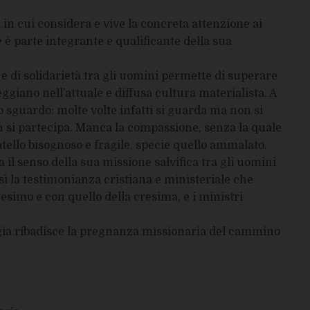
 in cui considera e vive la concreta attenzione ai
e è parte integrante e qualificante della sua
 di solidarietà tra gli uomini permette di superare
ggiano nell’attuale e diffusa cultura materialista. A
 sguardo: molte volte infatti si guarda ma non si
on si partecipa. Manca la compassione, senza la quale
fratello bisognoso e fragile, specie quello ammalato.
a il senso della sua missione salvifica tra gli uomini
osì la testimonianza cristiana e ministeriale che
tesimo e con quello della cresima, e i ministri
rgia ribadisce la pregnanza missionaria del cammino