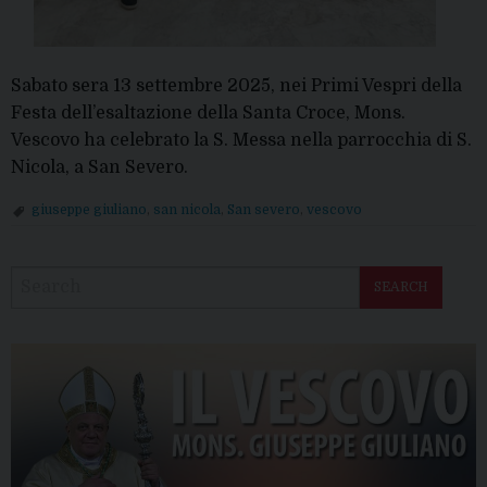
Sabato sera 13 settembre 2025, nei Primi Vespri della
Festa dell’esaltazione della Santa Croce, Mons.
Vescovo ha celebrato la S. Messa nella parrocchia di S.
Nicola, a San Severo.
giuseppe giuliano
,
san nicola
,
San severo
,
vescovo
P
o
SEARCH
s
t
N
a
v
i
g