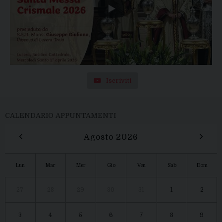
Iscriviti
CALENDARIO APPUNTAMENTI
‹
›
Agosto 2026
Lun
Mar
Mer
Gio
Ven
Sab
Dom
27
28
29
30
31
1
2
3
4
5
6
7
8
9