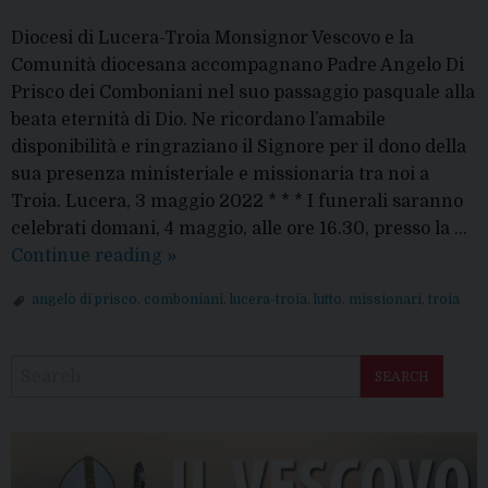
Diocesi di Lucera-Troia Monsignor Vescovo e la
Comunità diocesana accompagnano Padre Angelo Di
Prisco dei Comboniani nel suo passaggio pasquale alla
beata eternità di Dio. Ne ricordano l’amabile
disponibilità e ringraziano il Signore per il dono della
sua presenza ministeriale e missionaria tra noi a
Troia. Lucera, 3 maggio 2022 * * * I funerali saranno
celebrati domani, 4 maggio, alle ore 16.30, presso la …
Padre
Continue reading
»
Angelo
angelo di prisco
,
comboniani
,
lucera-troia
,
lutto
,
missionari
,
troia
Di
P
Prisco
o
è
SEARCH
s
tornato
t
al
N
Padre
a