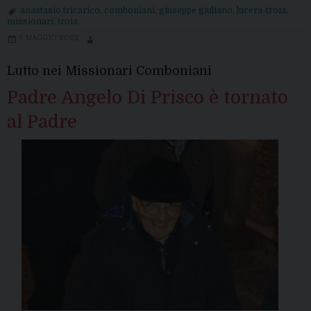
Anastasio
anastasio tricarico
,
comboniani
,
giuseppe giuliano
,
lucera-troia
,
Tricarico
missionari
,
troia
è
3 MAGGIO 2022
tornato
al
Lutto nei Missionari Comboniani
Padre
Padre Angelo Di Prisco è tornato
al Padre