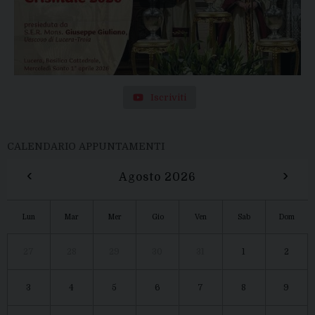
Iscriviti
CALENDARIO APPUNTAMENTI
‹
›
Agosto 2026
Lun
Mar
Mer
Gio
Ven
Sab
Dom
27
28
29
30
31
1
2
3
4
5
6
7
8
9