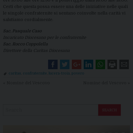
ore 10.00 alle ore 12.30 e il pomeriggio dalla 16.00 alle 18.00.
Certi che questa possa essere una delle iniziative nelle quali
le singole confraternite si sentano coinvolte nella carità vi
salutiamo cordialmente.
Sac. Pasquale Caso
Incaricato Diocesano per le confraternite
Sac. Rocco Coppolella
Direttore della Caritas Diocesana
caritas
,
confraternite
,
lucera-troia
,
povero
«
Nomine del Vescovo
Nomine del Vescovo
»
SEARCH