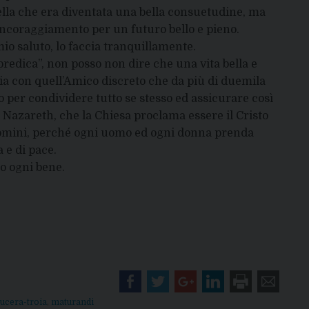
ella che era diventata una bella consuetudine, ma
l’incoraggiamento per un futuro bello e pieno.
io saluto, lo faccia tranquillamente.
 predica”, non posso non dire che una vita bella e
izia con quell’Amico discreto che da più di duemila
o per condividere tutto se stesso ed assicurare così
i Nazareth, che la Chiesa proclama essere il Cristo
li uomini, perché ogni uomo ed ogni donna prenda
a e di pace.
o ogni bene.
lucera-troia
,
maturandi