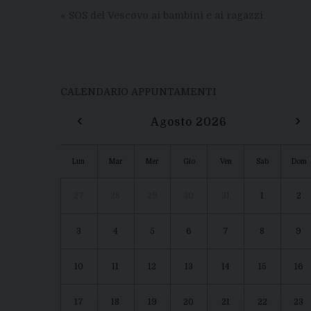
«
SOS del Vescovo ai bambini e ai ragazzi
CALENDARIO APPUNTAMENTI
‹
›
Agosto 2026
Lun
Mar
Mer
Gio
Ven
Sab
Dom
27
28
29
30
31
1
2
3
4
5
6
7
8
9
10
11
12
13
14
15
16
17
18
19
20
21
22
23