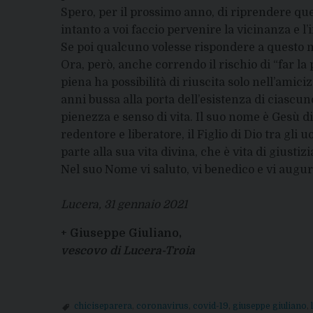
Spero, per il prossimo anno, di riprendere qu
intanto a voi faccio pervenire la vicinanza e 
Se poi qualcuno volesse rispondere a questo m
Ora, però, anche correndo il rischio di “far la
piena ha possibilità di riuscita solo nell’amic
anni bussa alla porta dell’esistenza di ciascun
pienezza e senso di vita. Il suo nome è Gesù d
redentore e liberatore, il Figlio di Dio tra g
parte alla sua vita divina, che è vita di giustizi
Nel suo Nome vi saluto, vi benedico e vi augur
Lucera, 31 gennaio 2021
+ Giuseppe Giuliano,
vescovo di Lucera-Troia
chiciseparera
,
coronavirus
,
covid-19
,
giuseppe giuliano
,