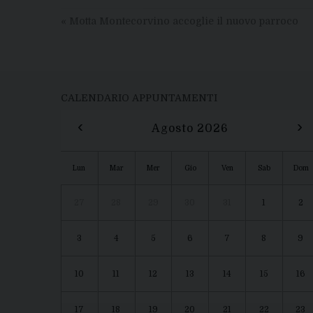
«
Motta Montecorvino accoglie il nuovo parroco
CALENDARIO APPUNTAMENTI
‹
›
Agosto 2026
Lun
Mar
Mer
Gio
Ven
Sab
Dom
27
28
29
30
31
1
2
3
4
5
6
7
8
9
10
11
12
13
14
15
16
17
18
19
20
21
22
23