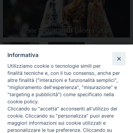
Feste Patronali di Lucera- 2025
Informativa
Tutte le gallery
Peregrinatio
Apertura Anno
Utilizziamo cookie o tecnologie simili per
Mariae in Diocesi
Giubilare 2025
finalità tecniche e, con il tuo consenso, anche per
altre finalità ("interazioni e funzionalità semplici",
"miglioramento dell'esperienza", "misurazione" e
"targeting e pubblicità") come specificato nella
cookie policy.
CONTATTI:
LUCERA
: Piazza Duomo, 13 - 71036 Lucera (FG) − tel.
Cliccando su "accetta" acconsenti all'utilizzo dei
0881/520882 - e-mail: info@diocesiluceratroia.it
Segreteria del
cookie. Cliccando su "personalizza" puoi avere
Vescovo
: tel/fax 0881/522244 - e-mail:
maggiori informazioni sui cookie utilizzati e
vescovo@diocesiluceratroia.it
TROIA
: Piazza Episcopio - 71029 Troia (FG) − tel. 0881/977051
personalizzare le tue preferenze. Cliccando su