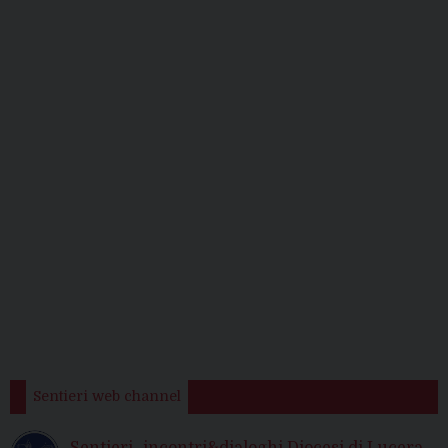
Sentieri web channel
Sentieri -incontri&dialoghi Diocesi di Lucera-