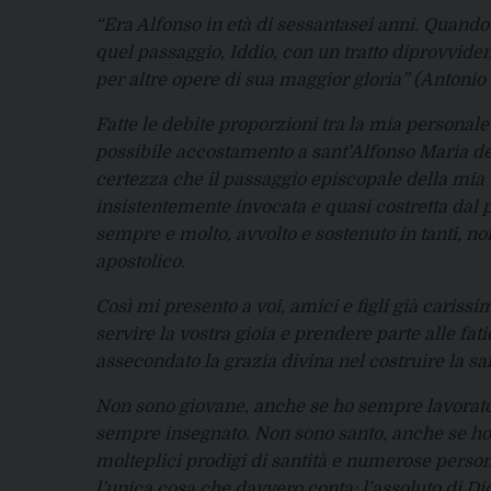
“Era Alfonso in età di sessantasei anni. Quando
quel passaggio, Iddio, con un tratto diprovviden
per altre opere di sua maggior gloria” (Antonio
Fatte le debite proporzioni tra la mia personal
possibile accostamento a sant’Alfonso Maria de’ 
certezza che il passaggio episcopale della mia v
insistentemente invocata e quasi costretta dal p
sempre e molto, avvolto e sostenuto in tanti, no
apostolico.
Così mi presento a voi, amici e figli già cariss
servire la vostra gioia e prendere parte alle fa
assecondato la grazia divina nel costruire la sa
Non sono giovane, anche se ho sempre lavorato 
sempre insegnato. Non sono santo, anche se ho
molteplici prodigi di santità e numerose person
l’unica cosa che davvero conta: l’assoluto di Di