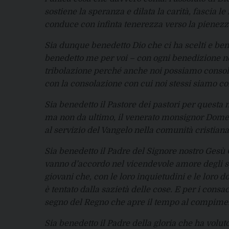
sostiene la speranza e dilata la carità, fascia le
conduce con infinta tenerezza verso la pienezz
Sia dunque benedetto Dio che ci ha scelti e bene
benedetto me per voi – con ogni benedizione nei 
tribolazione perché anche noi possiamo consolar
con la consolazione con cui noi stessi siamo co
Sia benedetto il Pastore dei pastori per questa n
ma non da ultimo, il venerato monsignor Domeni
al servizio del Vangelo nella comunità cristiana
Sia benedetto il Padre del Signore nostro Gesù 
vanno d’accordo nel vicendevole amore degli sposi
giovani che, con le loro inquietudini e le loro
è tentato dalla sazietà delle cose. E per i cons
segno del Regno che apre il tempo al compimento
Sia benedetto il Padre della gloria che ha voluto