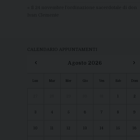
«
Il 24 novembre l’ordinazione sacerdotale di don
Ivan Clemente
CALENDARIO APPUNTAMENTI
‹
›
Agosto 2026
Lun
Mar
Mer
Gio
Ven
Sab
Dom
27
28
29
30
31
1
2
3
4
5
6
7
8
9
10
11
12
13
14
15
16