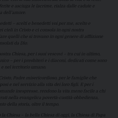
 ferite e asciuga le lacrime, rialza dalle cadute e
a dell’amore.
detti – scelti e benedetti voi per me, scelto e
cieli in Cristo e ci consola in ogni nostra
e quelli che si trovano in ogni genere di afflizione
nsolati da Dio.
ostra Chiesa, per i suoi vescovi – tra cui in ultimo,
co – per i presbiteri e i diaconi, dedicati come sono
 e nel territorio umano.
Cristo, Padre misericordioso, per le famiglie che
 e nel servizio alla vita dei loro figli. E per i
 domande inespresse, rendono la vita meno facile a chi
acrati nella evangelica povertà-castità-obbedienza,
 della storia, oltre il tempo.
 la Chiesa – la bella Chiesa di oggi, la Chiesa di Papa