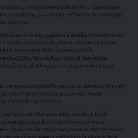
 credeva … esserprossimo alla morte, e disporsi per
za, lo richiama a nuovavita, e l’investe di nuovozelo,
 M. Tannoia).
e pochezza e la sua gigantesca santità, mi conforta un
Liguori. E mi conforta, altresì e ancora di più, la
ita è stato voluto dalla Sapienza divina
opolo di Dio che con il suo fiuto di fede mi ha,
n facili, anni di silenzioso ed impegnativo lavoro
imi, certamente intimidito ma anche fiducioso di poter
tiche generose dei molti testimoni che hanno
nta Chiesa di Lucera-Troia.
con i giovani. Non sono dotto, anche se ho da
 incontrato lungo la mia non breve esistenza
e e situazioni che mi hanno ricordato, con decisione,
o che con la sua misericordia dona la vita e la fede,