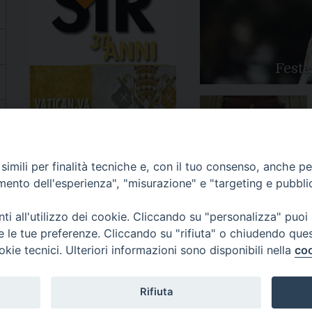
Feste
Apertura Anno Giubilare
imili per finalità tecniche e, con il tuo consenso, anche per 
2025
amento dell'esperienza", "misurazione" e "targeting e pubbli
i all'utilizzo dei cookie. Cliccando su "personalizza" puoi
re le tue preferenze. Cliccando su "rifiuta" o chiudendo que
okie tecnici. Ulteriori informazioni sono disponibili nella
coo
81/520882 - e-mail: info@diocesiluceratroia.it
Rifiuta
escovo@diocesiluceratroia.it
977051