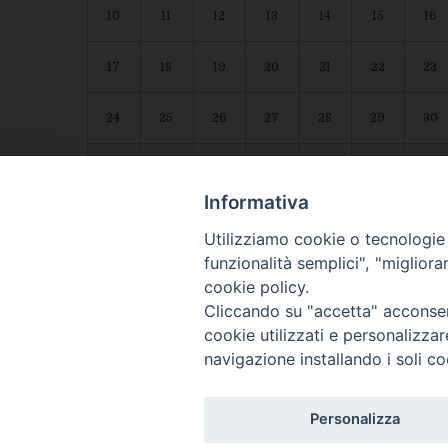
10
11
12
13
14
15
16
17
18
19
20
21
22
23
24
25
26
27
28
29
30
31
1
2
3
4
5
6
Agenda diocesana
Giubileo 2025
Informativa
Utilizziamo cookie o tecnologie s
funzionalità semplici", "miglior
cookie policy.
Cliccando su "accetta" acconsent
cookie utilizzati e personalizza
navigazione installando i soli co
CONTATTI:
LUCERA
: Piazza Duomo, 13 - 71036 Lucera (FG) − tel. 08
Personalizza
Segreteria del Vescovo
: tel/fax 0881/522244 - e-mail: v
TROIA
: Piazza Episcopio - 71029 Troia (FG) − tel. 0881/