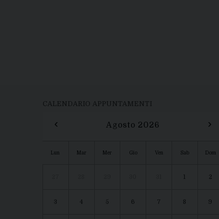
CALENDARIO APPUNTAMENTI
‹
›
Agosto 2026
Lun
Mar
Mer
Gio
Ven
Sab
Dom
27
28
29
30
31
1
2
3
4
5
6
7
8
9