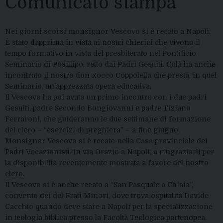
Comunicato stampa
Nei giorni scorsi monsignor Vescovo si è recato a Napoli.
È stato dapprima in vista ai nostri chierici che vivono il
tempo formativo in vista del presbiterato nel Pontificio
Seminario di Posillipo, retto dai Padri Gesuiti. Colà ha anche
incontrato il nostro don Rocco Coppolella che presta, in quel
Seminario, un’apprezzata opera educativa.
Il Vescovo ha poi avuto un primo incontro con i due padri
Gesuiti, padre Secondo Bongiovanni e padre Tiziano
Ferraroni, che guideranno le due settimane di formazione
del clero – “esercizi di preghiera” – a fine giugno.
Monsignor Vescovo si è recato nella Casa provinciale dei
Padri Vocazionisti, in via Orazio a Napoli, a ringraziarli per
la disponibilità recentemente mostrata a favore del nostro
clero.
Il Vescovo si è anche recato a “San Pasquale a Chiaia”,
convento dei del Frati Minori, dove trova ospitalità Davide
Cacchio quando deve stare a Napoli per la specializzazione
in teologia biblica presso la Facoltà Teologica partenopea.