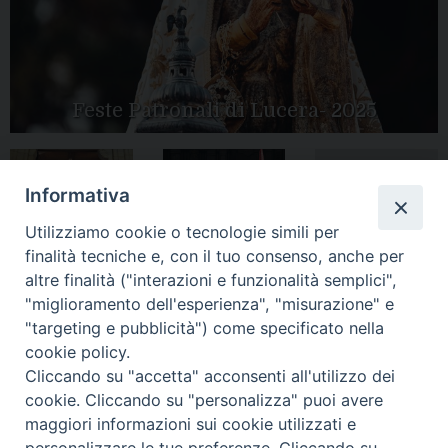
Feste Patronali di Lucera- 2025
Informativa
Tutte le gallery
Peregrinatio
Apertura Anno
Utilizziamo cookie o tecnologie simili per
Mariae in Diocesi
Giubilare 2025
finalità tecniche e, con il tuo consenso, anche per
altre finalità ("interazioni e funzionalità semplici",
"miglioramento dell'esperienza", "misurazione" e
"targeting e pubblicità") come specificato nella
cookie policy.
CONTATTI:
LUCERA
: Piazza Duomo, 13 - 71036 Lucera (FG) − tel.
Cliccando su "accetta" acconsenti all'utilizzo dei
0881/520882 - e-mail: info@diocesiluceratroia.it
Segreteria del
cookie. Cliccando su "personalizza" puoi avere
Vescovo
: tel/fax 0881/522244 - e-mail:
maggiori informazioni sui cookie utilizzati e
vescovo@diocesiluceratroia.it
TROIA
: Piazza Episcopio - 71029 Troia (FG) − tel. 0881/977051