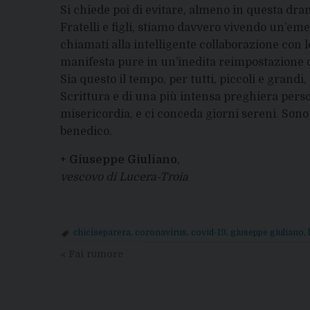
Si chiede poi di evitare, almeno in questa dr
Fratelli e figli, stiamo davvero vivendo un’eme
chiamati alla intelligente collaborazione con le 
manifesta pure in un’inedita reimpostazione di
Sia questo il tempo, per tutti, piccoli e grand
Scrittura e di una più intensa preghiera person
misericordia, e ci conceda giorni sereni. Sono v
benedico.
+ Giuseppe Giuliano
,
vescovo di Lucera-Troia
chiciseparera
,
coronavirus
,
covid-19
,
giuseppe giuliano
,
«
Fai rumore