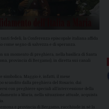
tanti fedeli, la Conferenza episcopale italiana affida
Dio come segno di salvezza e di speranza.
on un momento di preghiera, nella basilica di Santa
na, provincia di Bergamo), in diretta sui canali
 simbolica. Maggio è, infatti, il mese
 scandito dalla preghiera del Rosario, dai
gersi con preghiere speciali all’intercessione della
fidamento a Maria, nella situazione attuale, acquista
ia.
 Cremona e provincia di Bergamo, racchiude in sé la