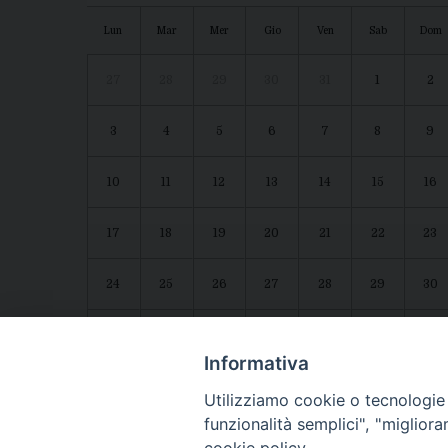
Lun
Mar
Mer
Gio
Ven
Sab
Dom
27
28
29
30
31
1
2
3
4
5
6
7
8
9
10
11
12
13
14
15
16
17
18
19
20
21
22
23
24
25
26
27
28
29
30
31
1
2
3
4
5
6
Agenda diocesana
Giubileo 2025
Informativa
Utilizziamo cookie o tecnologie s
funzionalità semplici", "miglior