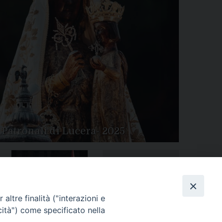
 Patronali di Lucera- 2025
Tutte le gallery
Peregrinatio Mariae in
altre finalità ("interazioni e
Diocesi
cità") come specificato nella