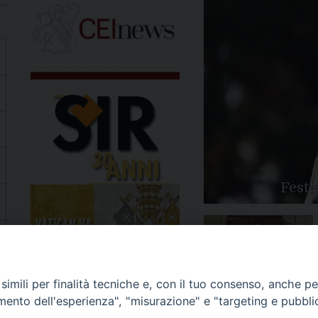
Feste
Apertura Anno Giubilare
imili per finalità tecniche e, con il tuo consenso, anche per 
2025
amento dell'esperienza", "misurazione" e "targeting e pubbli